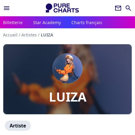
menu
newsletter
search
Billetterie
Star Academy
Charts français
Accueil
/
Artistes
/
LUIZA
LUIZA
Artiste