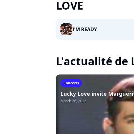
LOVE
I'M READY
L'actualité de
Concerts
Lucky Love invite Margueri
March 26, 2025