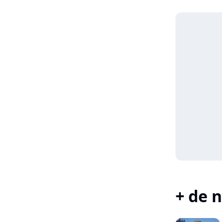
+ de n