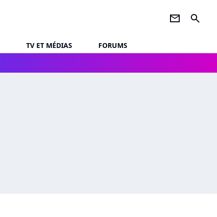
newsletter
search
TV ET MÉDIAS
FORUMS