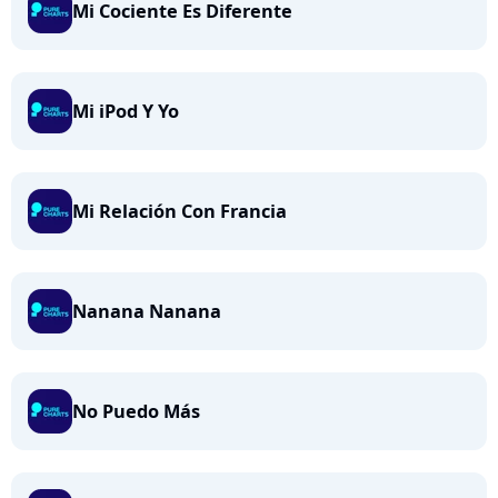
Mi Cociente Es Diferente
Mi iPod Y Yo
Mi Relación Con Francia
Nanana Nanana
No Puedo Más