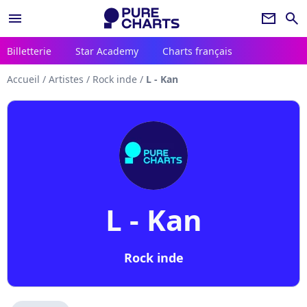
menu
newsletter
search
Billetterie
Star Academy
Charts français
Accueil
/
Artistes
/
Rock inde
/
L - Kan
L - Kan
Rock inde