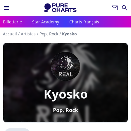
menu
newsletter
search
Billetterie
Star Academy
Charts français
Accueil
/
Artistes
/
Pop, Rock
/
Kyosko
Kyosko
Pop, Rock