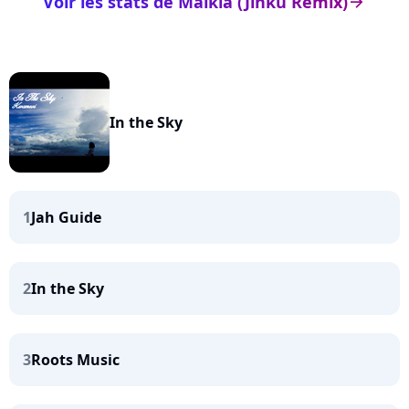
Voir les stats de Malkia (Jinku Remix)
arrow_right
In the Sky
1
Jah Guide
2
In the Sky
3
Roots Music