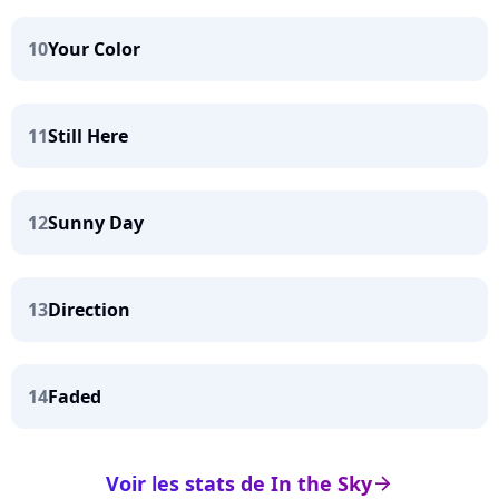
10
Your Color
11
Still Here
12
Sunny Day
13
Direction
14
Faded
Voir les stats de In the Sky
arrow_right