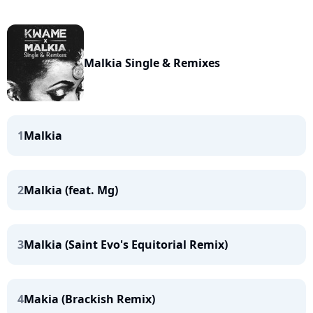
Malkia Single & Remixes
1
Malkia
2
Malkia (feat. Mg)
3
Malkia (Saint Evo's Equitorial Remix)
4
Makia (Brackish Remix)