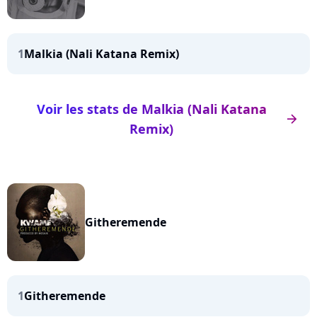
1
Malkia (Nali Katana Remix)
Voir les stats de Malkia (Nali Katana
arrow_right
Remix)
Githeremende
1
Githeremende