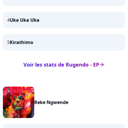
4
Uka Uka Uka
5
Kirathimo
Voir les stats de Rugendo - EP
arrow_right
Reke Ngwende