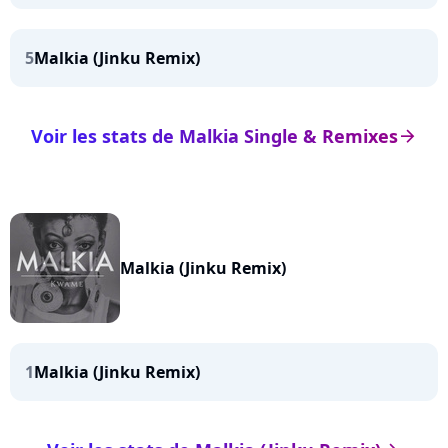
5
Malkia (Jinku Remix)
Voir les stats de Malkia Single & Remixes
arrow_right
Malkia (Jinku Remix)
1
Malkia (Jinku Remix)