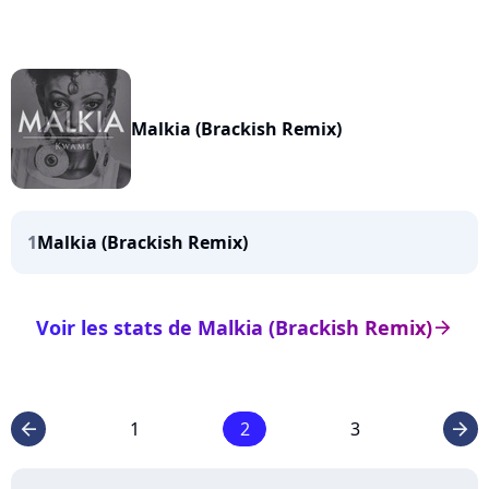
Malkia (Brackish Remix)
1
Malkia (Brackish Remix)
Voir les stats de Malkia (Brackish Remix)
arrow_right
1
2
3
arrow_left
arrow_right