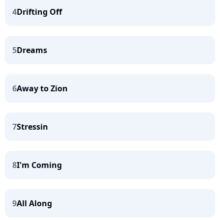
4
Drifting Off
5
Dreams
6
Away to Zion
7
Stressin
8
I'm Coming
9
All Along