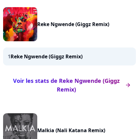
Reke Ngwende (Giggz Remix)
1
Reke Ngwende (Giggz Remix)
Voir les stats de Reke Ngwende (Giggz
arrow_right
Remix)
Malkia (Nali Katana Remix)