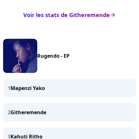
Voir les stats de Githeremende
arrow_right
Rugendo - EP
1
Mapenzi Yako
2
Githeremende
3
Kahuti Ritho