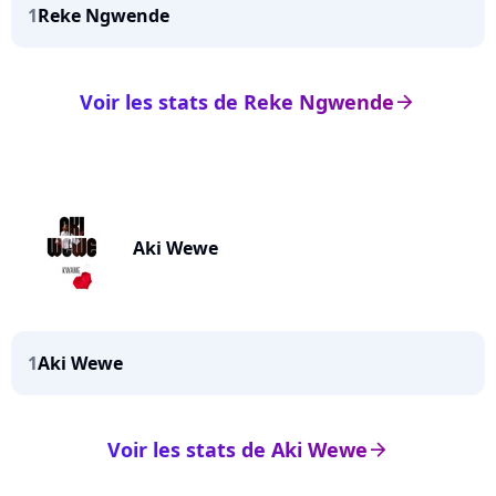
1
Reke Ngwende
Voir les stats de Reke Ngwende
arrow_right
Aki Wewe
1
Aki Wewe
Voir les stats de Aki Wewe
arrow_right