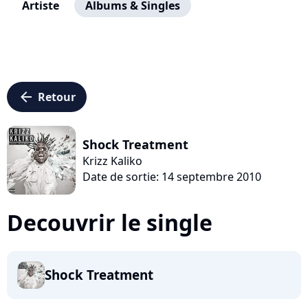
Artiste
Albums & Singles
arrow_left
Retour
Shock Treatment
Krizz Kaliko
Date de sortie: 14 septembre 2010
Decouvrir le single
Shock Treatment