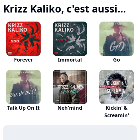
Krizz Kaliko, c'est aussi...
Forever
Immortal
Go
Talk Up On It
Neh'mind
Kickin' &
Screamin'