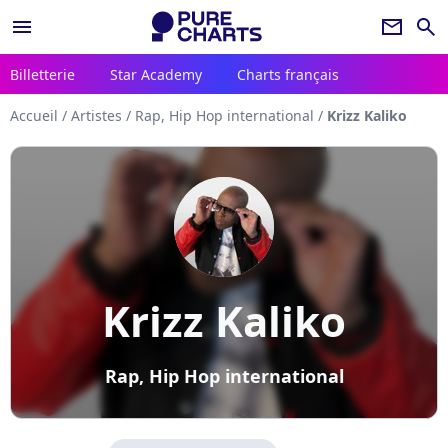
menu
newsletter
search
Billetterie
Star Academy
Charts français
Accueil
/
Artistes
/
Rap, Hip Hop international
/
Krizz Kaliko
Krizz Kaliko
Rap, Hip Hop international