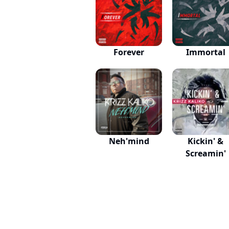
Forever
Immortal
Neh'mind
Kickin' &
Screamin'