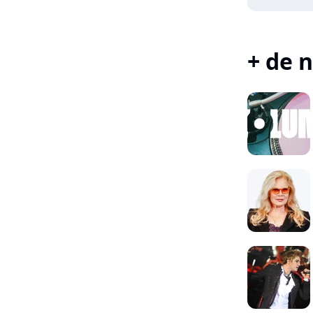
+ de n