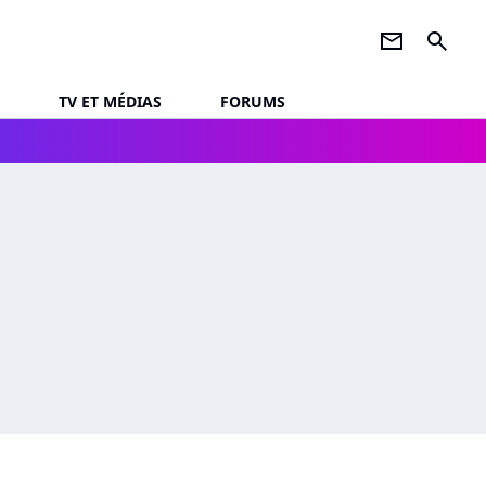
newsletter
search
TV ET MÉDIAS
FORUMS