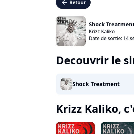
arrow_left
Retour
Shock Treatmen
Krizz Kaliko
Date de sortie: 14 
Decouvrir le s
Shock Treatment
Krizz Kaliko, c'