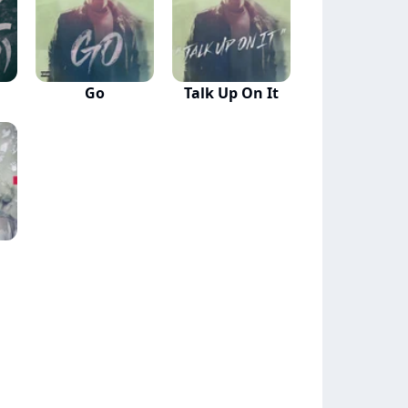
Go
Talk Up On It