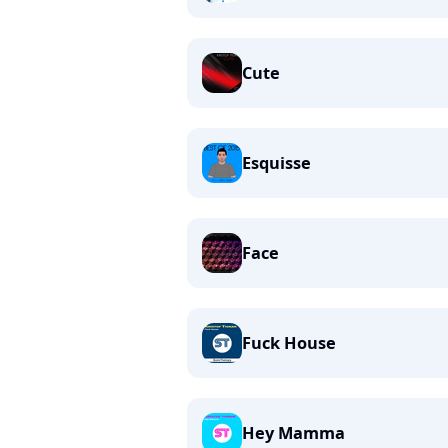
Cute
Esquisse
Face
Fuck House
Hey Mamma