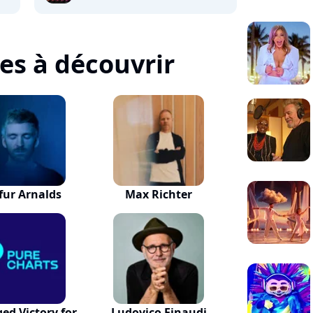
tes à découvrir
fur Arnalds
Max Richter
ed Victory for
Ludovico Einaudi