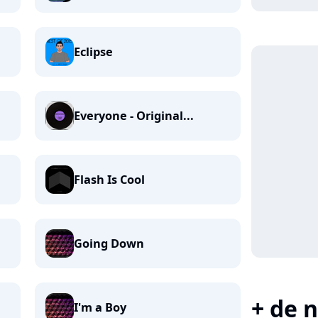
Eclipse
Everyone - Original...
Flash Is Cool
Going Down
+ de n
I'm a Boy