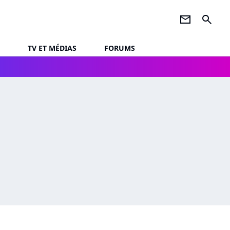
newsletter
search
TV ET MÉDIAS
FORUMS