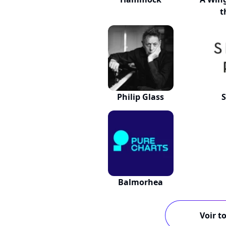
t
Philip Glass
S
Balmorhea
Voir to