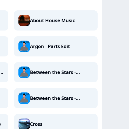
About House Music
Argon - Parts Edit
..
Between the Stars -...
Between the Stars -...
)
Cross