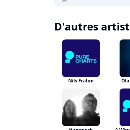
D'autres artis
Nils Frahm
Óla
Hammock
A Wing