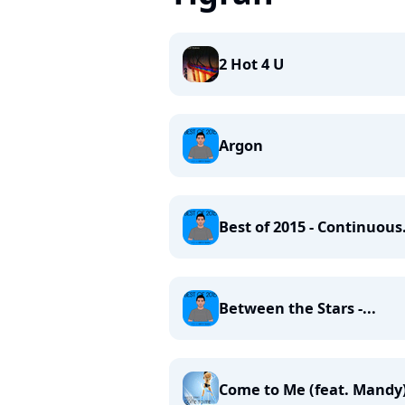
2 Hot 4 U
Argon
Best of 2015 - Continuous.
Between the Stars -...
Come to Me (feat. Mandy