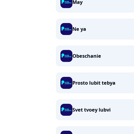
May
Ne ya
Obeschanie
Prosto lubit tebya
Svet tvoey lubvi