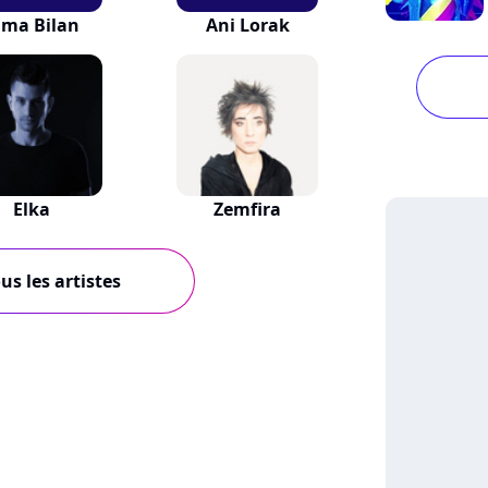
ima Bilan
Ani Lorak
Elka
Zemfira
us les artistes