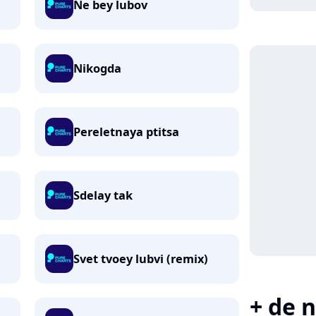
Ne bey lubov
Nikogda
Pereletnaya ptitsa
Sdelay tak
Svet tvoey lubvi (remix)
+ de n