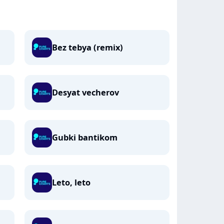
Bez tebya (remix)
Desyat vecherov
Gubki bantikom
Leto, leto