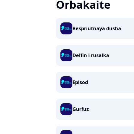
Orbakaite
Bespriutnaya dusha
Delfin i rusalka
Episod
Gurfuz