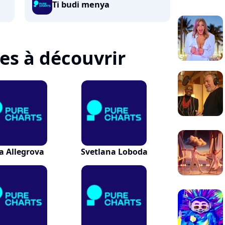
Ti budi menya
tes à découvrir
na Allegrova
Svetlana Loboda