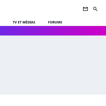
newsletter
search
TV ET MÉDIAS
FORUMS