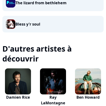
The lizard from bethlehem
Bless y'r soul
D'autres artistes à
découvrir
Damien Rice
Ray
Ben Howard
LaMontagne