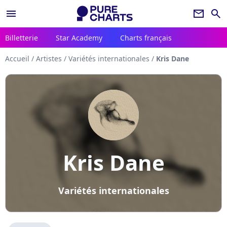
menu
newsletter
search
Billetterie
Star Academy
Charts français
Accueil
/
Artistes
/
Variétés internationales
/
Kris Dane
Kris Dane
Variétés internationales