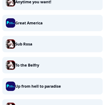
Anytime you want!
Great America
Sub Rosa
To the Belfry
Up from hell to paradise