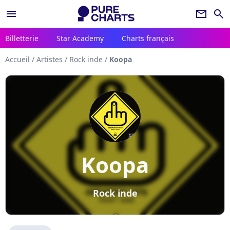
menu
newsletter
search
Billetterie
Star Academy
Charts français
Accueil
/
Artistes
/
Rock inde
/
Koopa
Koopa
Rock inde