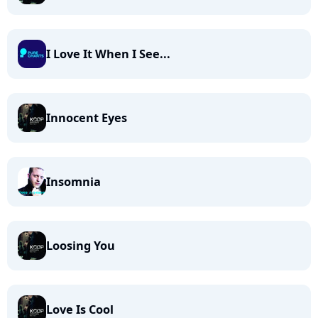
I Love It When I See...
Innocent Eyes
Insomnia
Loosing You
Love Is Cool