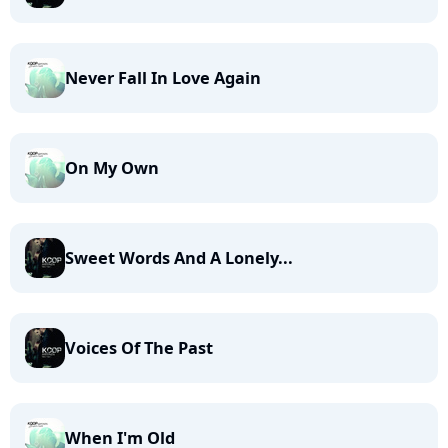
Never Fall In Love Again
On My Own
Sweet Words And A Lonely...
Voices Of The Past
When I'm Old