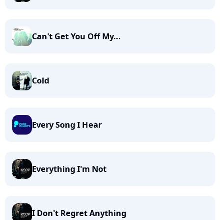
Can't Get You Off My...
Cold
Every Song I Hear
Everything I'm Not
I Don't Regret Anything