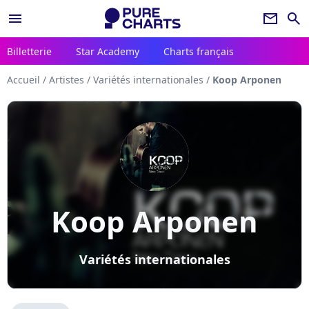
menu
newsletter
search
Billetterie
Star Academy
Charts français
Accueil
/
Artistes
/
Variétés internationales
/
Koop Arponen
Koop Arponen
Variétés internationales