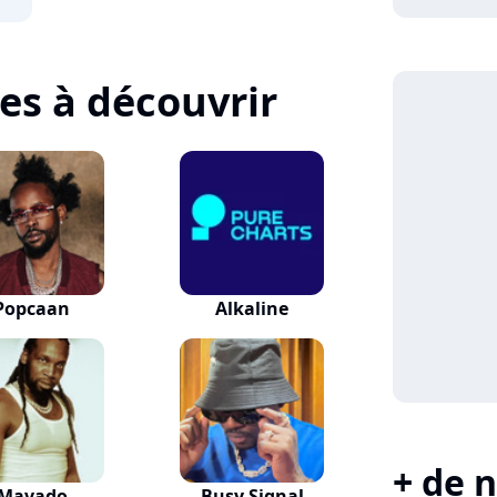
tes à découvrir
Popcaan
Alkaline
+ de n
Mavado
Busy Signal