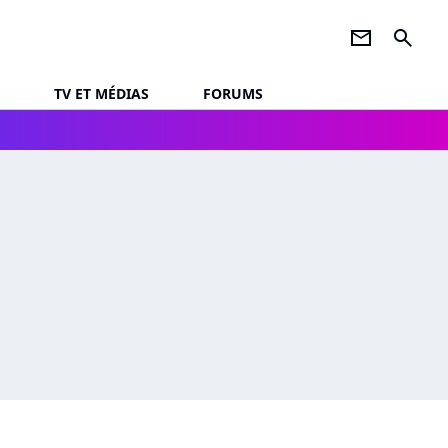
newsletter
search
TV ET MÉDIAS
FORUMS