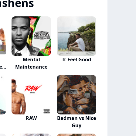
nshens
Mental
It Feel Good
e
Maintenance
RAW
Badman vs Nice
Guy