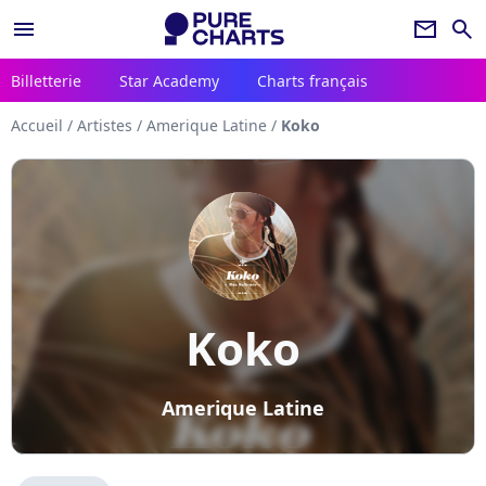
menu
newsletter
search
Billetterie
Star Academy
Charts français
Accueil
/
Artistes
/
Amerique Latine
/
Koko
Koko
Amerique Latine