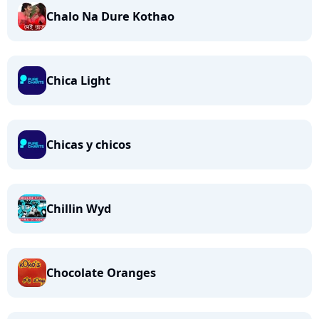
Chalo Na Dure Kothao
Chica Light
Chicas y chicos
Chillin Wyd
Chocolate Oranges