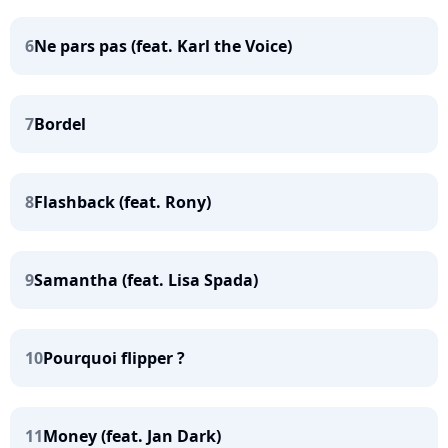
6
Ne pars pas (feat. Karl the Voice)
7
Bordel
8
Flashback (feat. Rony)
9
Samantha (feat. Lisa Spada)
10
Pourquoi flipper ?
11
Money (feat. Jan Dark)