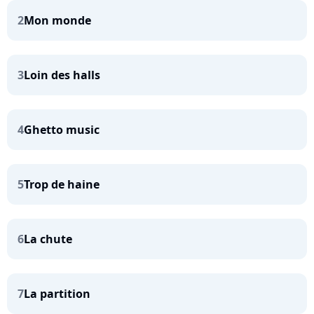
2
Mon monde
3
Loin des halls
4
Ghetto music
5
Trop de haine
6
La chute
7
La partition