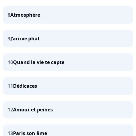
8
Atmosphère
9
J'arrive phat
10
Quand la vie te capte
11
Dédicaces
12
Amour et peines
13
Paris son âme