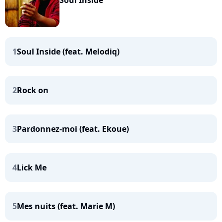
Soul Inside
1
Soul Inside (feat. Melodiq)
2
Rock on
3
Pardonnez-moi (feat. Ekoue)
4
Lick Me
5
Mes nuits (feat. Marie M)