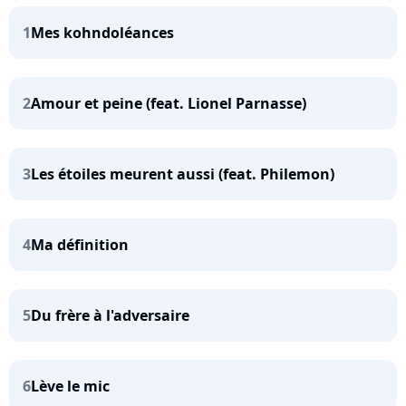
1
Mes kohndoléances
2
Amour et peine (feat. Lionel Parnasse)
3
Les étoiles meurent aussi (feat. Philemon)
4
Ma définition
5
Du frère à l'adversaire
6
Lève le mic