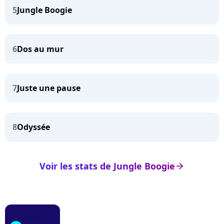
5
Jungle Boogie
6
Dos au mur
7
Juste une pause
8
Odyssée
Voir les stats de Jungle Boogie
arrow_right