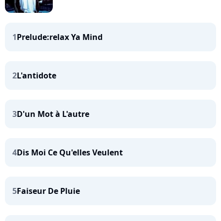
1
Prelude:relax Ya Mind
2
L'antidote
3
D'un Mot à L'autre
4
Dis Moi Ce Qu'elles Veulent
5
Faiseur De Pluie