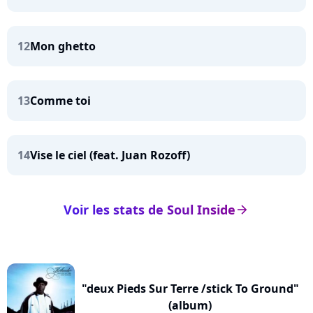
12
Mon ghetto
13
Comme toi
14
Vise le ciel (feat. Juan Rozoff)
Voir les stats de Soul Inside
arrow_right
"deux Pieds Sur Terre /stick To Ground"
(album)