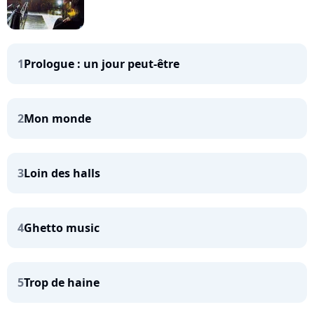
1
Prologue : un jour peut-être
2
Mon monde
3
Loin des halls
4
Ghetto music
5
Trop de haine