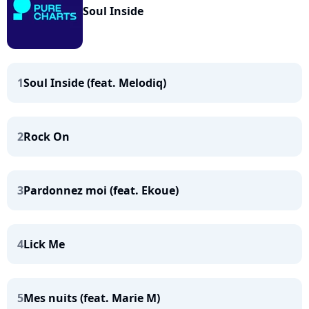
Soul Inside
1
Soul Inside (feat. Melodiq)
2
Rock On
3
Pardonnez moi (feat. Ekoue)
4
Lick Me
5
Mes nuits (feat. Marie M)