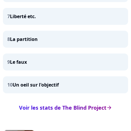
7
Liberté etc.
8
La partition
9
Le faux
10
Un oeil sur l'objectif
Voir les stats de The Blind Project
arrow_right