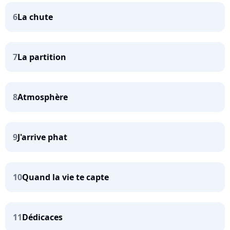
6
La chute
7
La partition
8
Atmosphère
9
J'arrive phat
10
Quand la vie te capte
11
Dédicaces