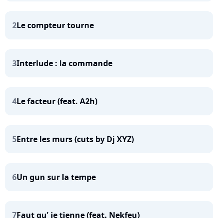
2
Le compteur tourne
3
Interlude : la commande
4
Le facteur (feat. A2h)
5
Entre les murs (cuts by Dj XYZ)
6
Un gun sur la tempe
7
Faut qu' je tienne (feat. Nekfeu)