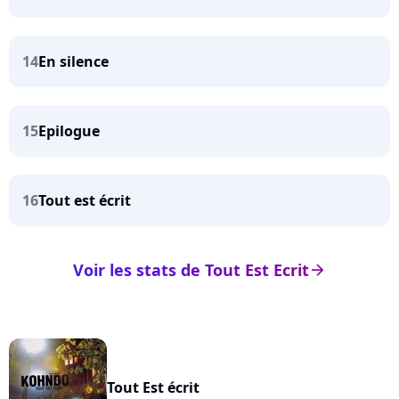
14
En silence
15
Epilogue
16
Tout est écrit
Voir les stats de Tout Est Ecrit
arrow_right
Tout Est écrit