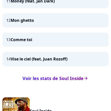
11
Money (feat. Jan Dark)
12
Mon ghetto
13
Comme toi
14
Vise le ciel (feat. Juan Rozoff)
Voir les stats de Soul Inside
arrow_right