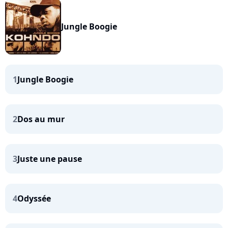
Jungle Boogie
1
Jungle Boogie
2
Dos au mur
3
Juste une pause
4
Odyssée