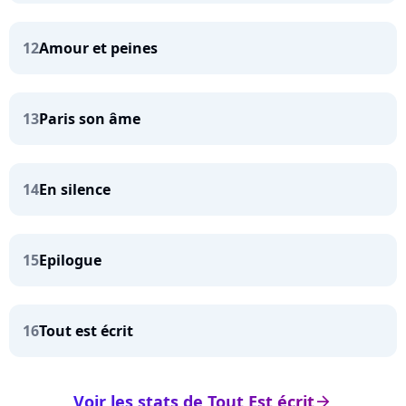
12
Amour et peines
13
Paris son âme
14
En silence
15
Epilogue
16
Tout est écrit
Voir les stats de Tout Est écrit
arrow_right