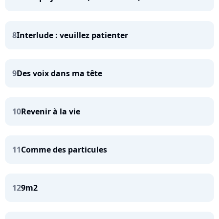
8
Interlude : veuillez patienter
9
Des voix dans ma tête
10
Revenir à la vie
11
Comme des particules
12
9m2