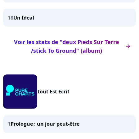
18
Un Ideal
Voir les stats de "deux Pieds Sur Terre
arrow_right
/stick To Ground" (album)
Tout Est Ecrit
1
Prologue : un jour peut-être