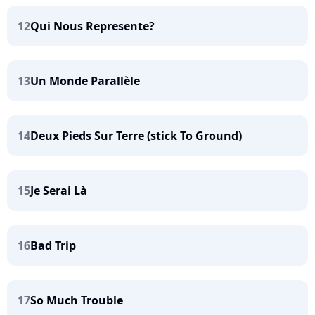
12
Qui Nous Represente?
13
Un Monde Parallèle
14
Deux Pieds Sur Terre (stick To Ground)
15
Je Serai Là
16
Bad Trip
17
So Much Trouble