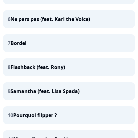
6
Ne pars pas (feat. Karl the Voice)
7
Bordel
8
Flashback (feat. Rony)
9
Samantha (feat. Lisa Spada)
10
Pourquoi flipper ?