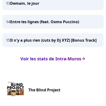
13
Demain, le jour
14
Entre les lignes (feat. Oxmo Puccino)
15
Il n'y a plus rien (cuts by Dj XYZ) [Bonus Track]
Voir les stats de Intra-Muros
arrow_right
The Blind Project