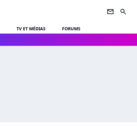
newsletter
search
TV ET MÉDIAS
FORUMS