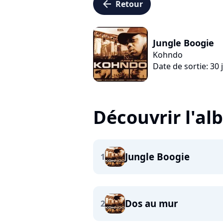
arrow_left
Retour
Jungle Boogie
Kohndo
Date de sortie: 30 j
Découvrir l'a
Jungle Boogie
1
Dos au mur
2