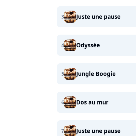
Juste une pause
3
Odyssée
4
Jungle Boogie
5
Dos au mur
6
Juste une pause
7