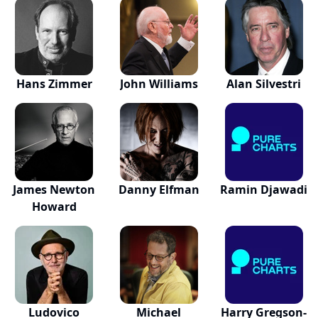
Hans Zimmer
John Williams
Alan Silvestri
James Newton
Danny Elfman
Ramin Djawadi
Howard
Ludovico
Michael
Harry Gregson-