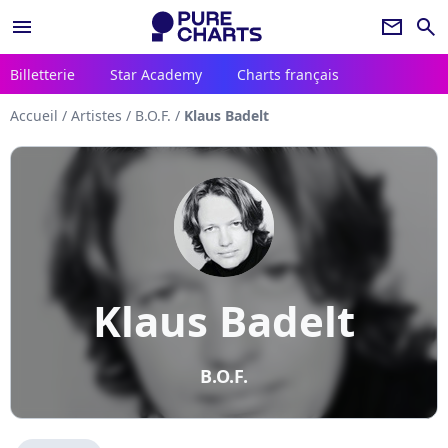
menu
newsletter
search
Billetterie
Star Academy
Charts français
Accueil
/
Artistes
/
B.O.F.
/
Klaus Badelt
Klaus Badelt
B.O.F.