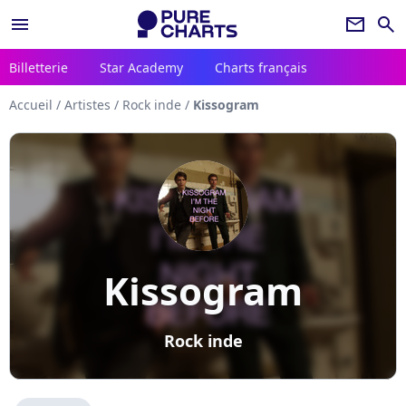
menu
newsletter
search
Billetterie
Star Academy
Charts français
Accueil
/
Artistes
/
Rock inde
/
Kissogram
Kissogram
Rock inde