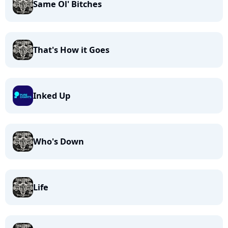
Same Ol' Bitches
That's How it Goes
Inked Up
Who's Down
Life