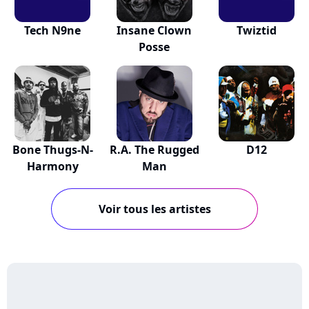
Tech N9ne
Insane Clown
Twiztid
Posse
Bone Thugs-N-
R.A. The Rugged
D12
Harmony
Man
Voir tous les artistes