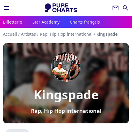
menu
newsletter
search
Billetterie
Star Academy
Charts français
Accueil
/
Artistes
/
Rap, Hip Hop international
/
Kingspade
Kingspade
Rap, Hip Hop international