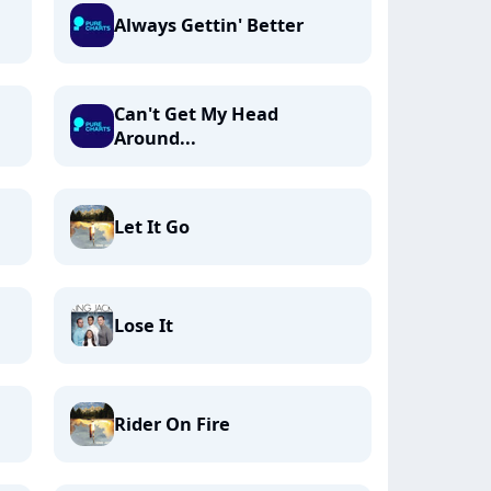
Always Gettin' Better
Can't Get My Head
Around...
Let It Go
Lose It
Rider On Fire