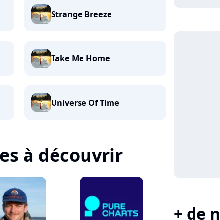
Strange Breeze
Take Me Home
Universe Of Time
tes à découvrir
+ de n