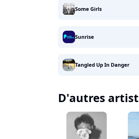
Some Girls
Sunrise
Tangled Up In Danger
D'autres artis