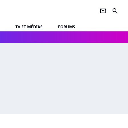
newsletter
search
TV ET MÉDIAS
FORUMS