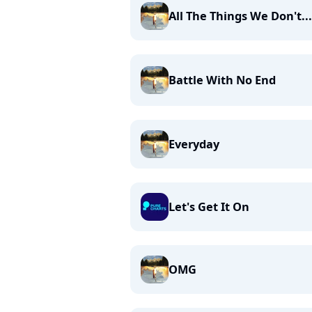
All The Things We Don't...
Battle With No End
Everyday
Let's Get It On
OMG