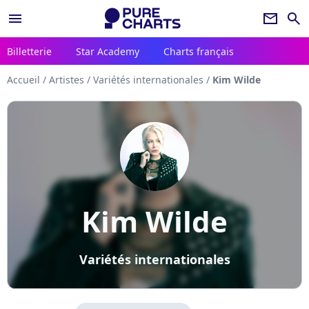
menu
newsletter
search
Billetterie
Star Academy
Charts français
Accueil
/
Artistes
/
Variétés internationales
/
Kim Wilde
Kim Wilde
Variétés internationales