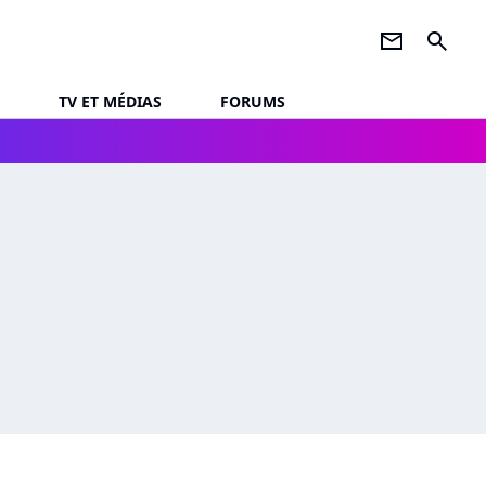
newsletter
search
TV ET MÉDIAS
FORUMS