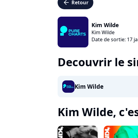
arrow_left
Retour
Kim Wilde
Kim Wilde
Date de sortie: 17 j
Decouvrir le s
Kim Wilde
Kim Wilde, c'es