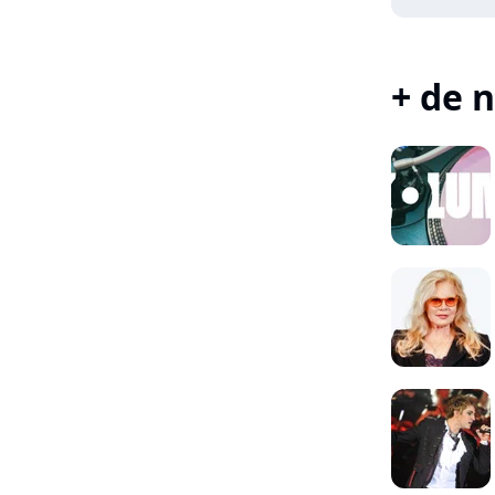
+ de n