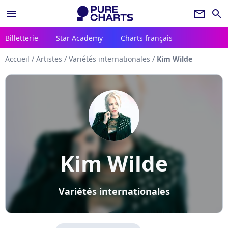
menu
newsletter
search
Billetterie
Star Academy
Charts français
Accueil
/
Artistes
/
Variétés internationales
/
Kim Wilde
Kim Wilde
Variétés internationales