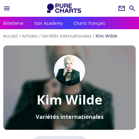
menu
newsletter
search
Billetterie
Star Academy
Charts français
Accueil
/
Artistes
/
Variétés internationales
/
Kim Wilde
Kim Wilde
Variétés internationales