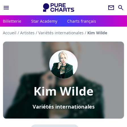
menu
newsletter
search
Billetterie
Star Academy
Charts français
Accueil
/
Artistes
/
Variétés internationales
/
Kim Wilde
Kim Wilde
Variétés internationales