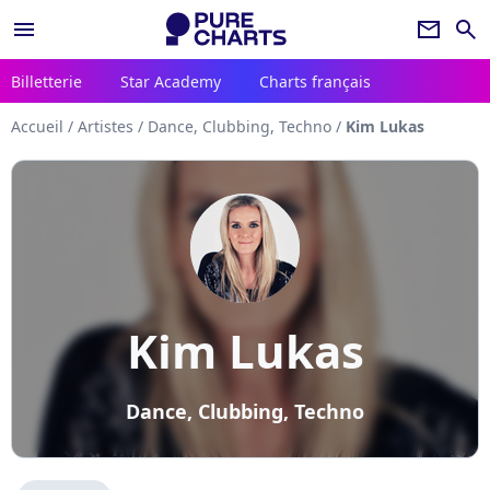
menu
newsletter
search
Billetterie
Star Academy
Charts français
Accueil
/
Artistes
/
Dance, Clubbing, Techno
/
Kim Lukas
Kim Lukas
Dance, Clubbing, Techno