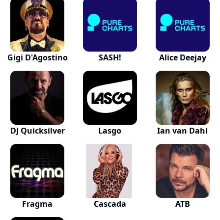
Gigi D'Agostino
SASH!
Alice Deejay
DJ Quicksilver
Lasgo
Ian van Dahl
Fragma
Cascada
ATB