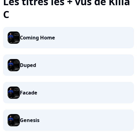
Les titres les + vus de Killa
C
Coming Home
Duped
Facade
Genesis