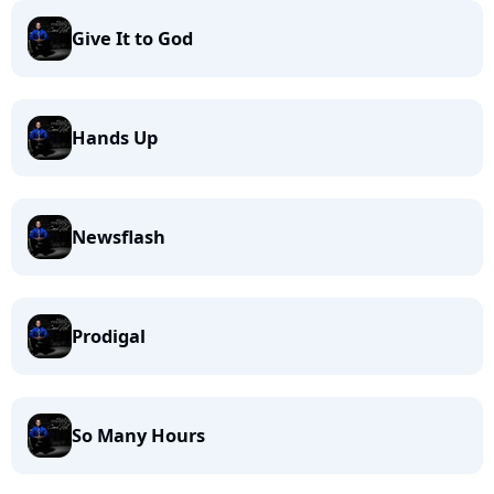
Give It to God
Hands Up
Newsflash
Prodigal
So Many Hours