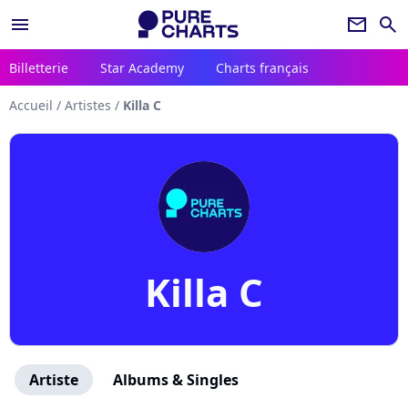
menu
newsletter
search
Billetterie
Star Academy
Charts français
Accueil
/
Artistes
/
Killa C
Killa C
Artiste
Albums & Singles