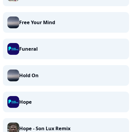
Free Your Mind
Funeral
Hold On
Hope
Hope - Son Lux Remix