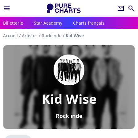
menu
newsletter
search
Billetterie
Star Academy
Charts français
Accueil
/
Artistes
/
Rock inde
/
Kid Wise
Kid Wise
Rock inde