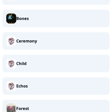
Bones
Ceremony
Child
Echos
Forest