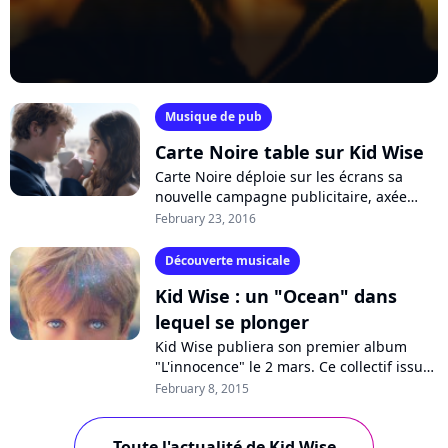
Musique de pub
Carte Noire table sur Kid Wise
Carte Noire déploie sur les écrans sa
nouvelle campagne publicitaire, axée
autour de la rencontre et de la séduction.
February 23, 2016
Tandis que deux amants se dévorent...
Découverte musicale
Kid Wise : un "Ocean" dans
lequel se plonger
Kid Wise publiera son premier album
"L'innocence" le 2 mars. Ce collectif issu
de Toulouse nous ouvre les portes de son
February 8, 2015
univers ténébreux et poétique...
Toute l'actualité de Kid Wise