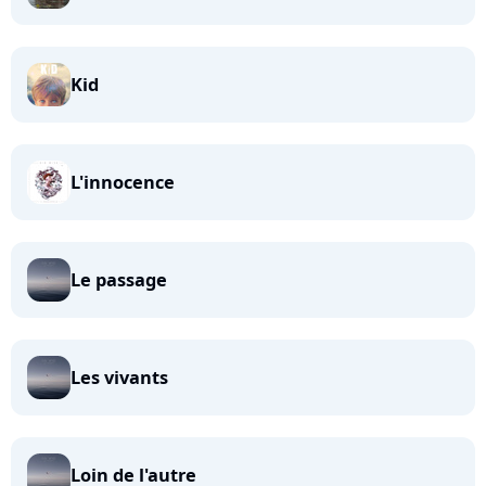
Kid
L'innocence
Le passage
Les vivants
Loin de l'autre