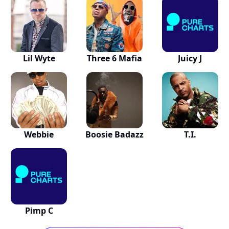
Lil Wyte
Three 6 Mafia
Juicy J
Webbie
Boosie Badazz
T.I.
Pimp C