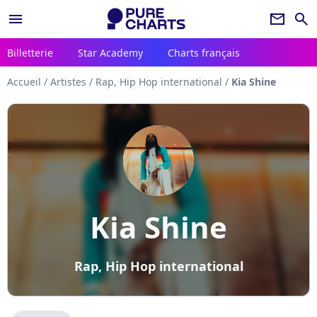
menu
newsletter
search
Billetterie
Star Academy
Charts français
Accueil
/
Artistes
/
Rap, Hip Hop international
/
Kia Shine
Kia Shine
Rap, Hip Hop international