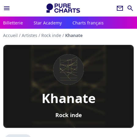
menu
newsletter
search
Billetterie
Star Academy
Charts français
Accueil
/
Artistes
/
Rock inde
/
Khanate
Khanate
Rock inde