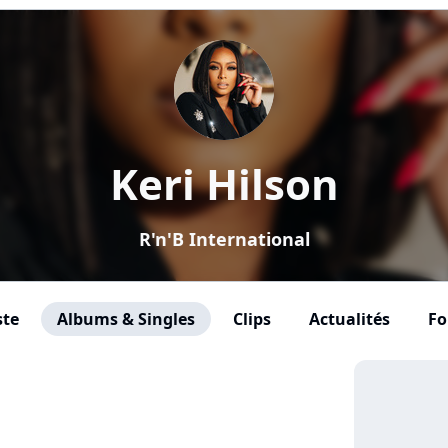
Keri Hilson
R'n'B International
ste
Albums & Singles
Clips
Actualités
F