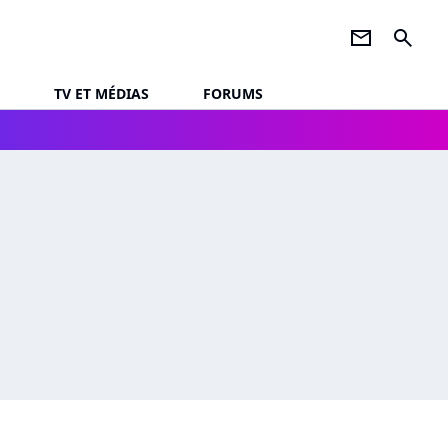
newsletter
search
TV ET MÉDIAS
FORUMS