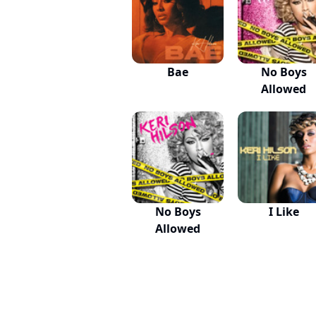
Bae
No Boys
Allowed
No Boys
I Like
Allowed