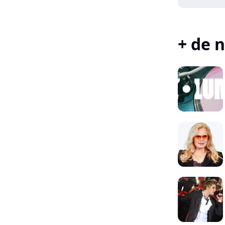
+ de n