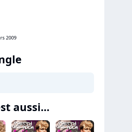
ars 2009
ingle
st aussi...