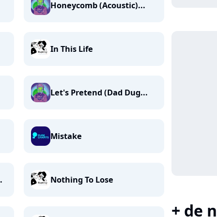
Honeycomb (Acoustic)...
In This Life
Let's Pretend (Dad Dug...
Mistake
.
Nothing To Lose
+ de n