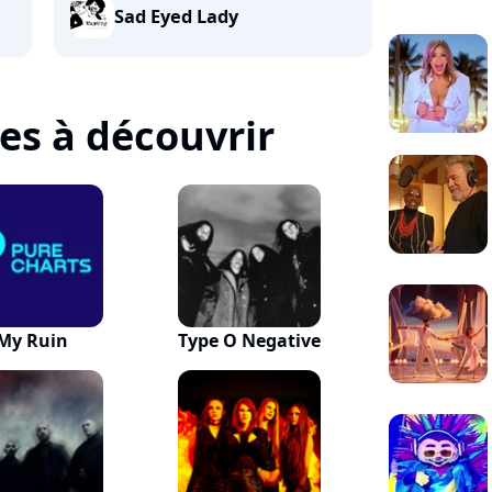
Sad Eyed Lady
tes à découvrir
My Ruin
Type O Negative