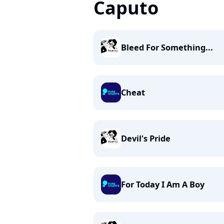
Caputo
Bleed For Something...
Cheat
Devil's Pride
For Today I Am A Boy