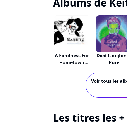
Albums de Kei
A Fondness For
Died Laughin
Hometown
Pure
Scars
Voir tous les al
Les titres les 