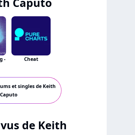
th Caputo
g -
Cheat
bums et singles de Keith
Caputo
+ vus de Keith