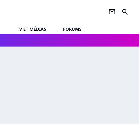
newsletter
search
TV ET MÉDIAS
FORUMS