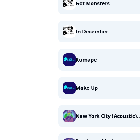
Got Monsters
In December
Kumape
Make Up
New York City (Acoustic)..