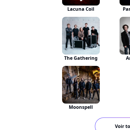
Lacuna Coil
Pa
The Gathering
A
Moonspell
Voir to