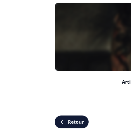
Arti
arrow_left
Retour