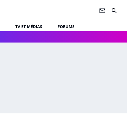
newsletter
search
TV ET MÉDIAS
FORUMS