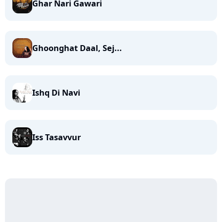
Ghar Nari Gawari
Ghoonghat Daal, Sej...
Ishq Di Navi
Iss Tasavvur