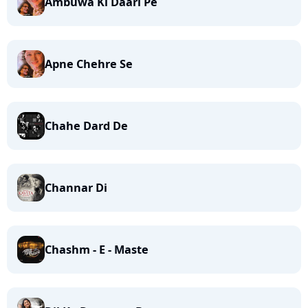
Ambuwa Ki Daari Pe
Apne Chehre Se
Chahe Dard De
Channar Di
Chashm - E - Maste