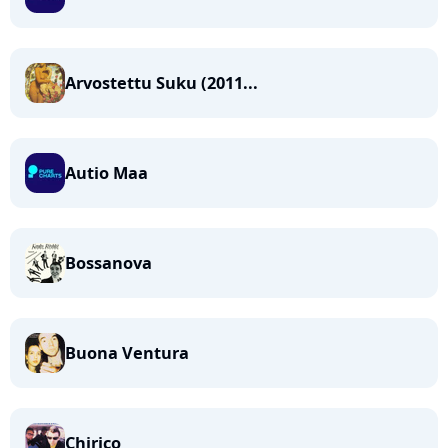
Arvostettu Suku (2011...
Autio Maa
Bossanova
Buona Ventura
Chirico