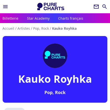
menu
newsletter
search
Billetterie
Star Academy
Charts français
Accueil
/
Artistes
/
Pop, Rock
/
Kauko Royhka
Kauko Royhka
Pop, Rock