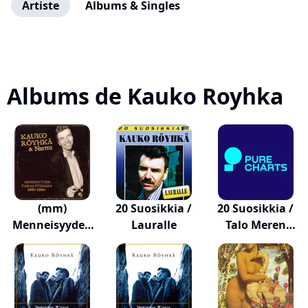
Artiste
Albums & Singles
Albums de Kauko Royhka
(mm)
20 Suosikkia /
20 Suosikkia /
Menneisyyden
Lauralle
Talo Meren
Taikaa Etsi...
Ran...