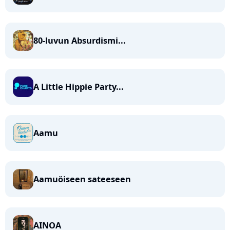
80-luvun Absurdismi...
A Little Hippie Party...
Aamu
Aamuöiseen sateeseen
AINOA