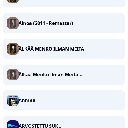
Ainoa (2011 - Remaster)
ÄLKÄÄ MENKÖ ILMAN MEITÄ
Älkää Menkö Ilman Meitä...
Annina
ARVOSTETTU SUKU