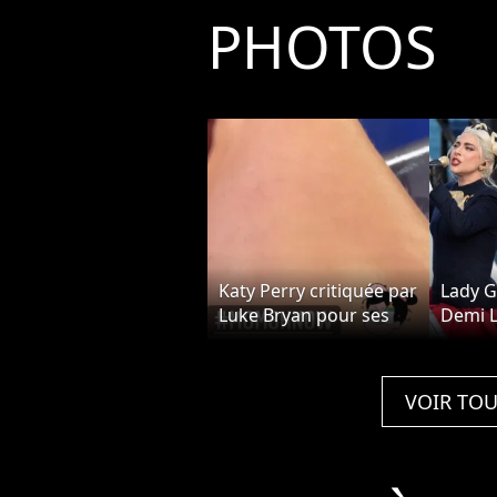
PHOTOS
Katy Perry critiquée par
Lady G
Luke Bryan pour ses
Demi L
poils aux jambes dans
ont ch
American Idol : la star
l'inves
le recadre
Biden
VOIR TOU