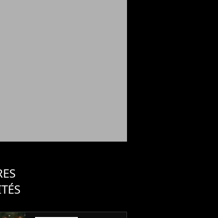
RES
ITÉS