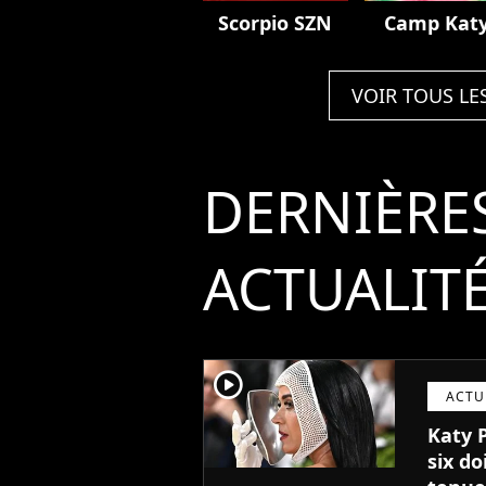
Scorpio SZN
Camp Kat
VOIR TOUS LE
DERNIÈRE
ACTUALIT
player2
ACTU
Katy 
six do