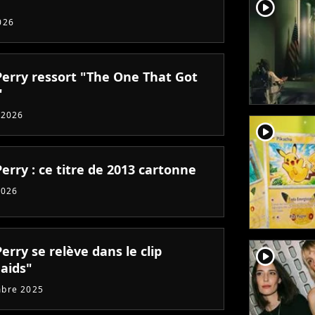
player2
026
Perry ressort "The One That Got
"
 2026
player2
erry : ce titre de 2013 cartonne
2026
erry se relève dans le clip
player2
aids"
mbre 2025