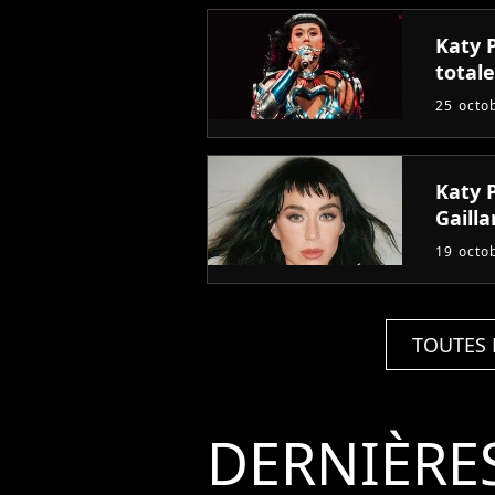
Katy 
totale
25 octo
Katy P
Gailla
19 octo
TOUTES 
DERNIÈRE