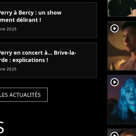
Perry à Bercy : un show
ment délirant !
player2
bre 2025
erry en concert à... Brive-la-
rde : explications !
bre 2025
player2
LES ACTUALITÉS
S
player2