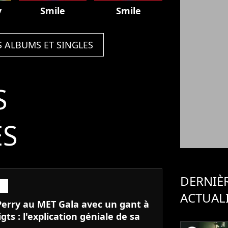
y
Smile
Smile
S ALBUMS ET SINGLES
S
ÉS
DERNIÈ
ACTUAL
Perry au MET Gala avec un gant à
igts : l'explication géniale de sa