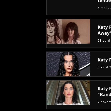
tenue
5 mai 2
Katy 
Away
23 avril
Katy P
5 avril 
Katy P
"Band
7 nove