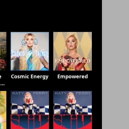
e
Cosmic Energy
Empowered
h
y