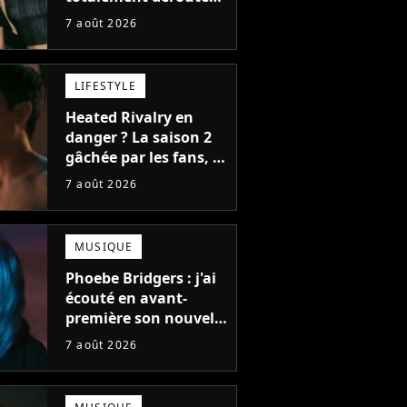
le public, et c'est une
7 août 2026
bonne chose
LIFESTYLE
Heated Rivalry en
danger ? La saison 2
gâchée par les fans, le
créateur pousse un
7 août 2026
coup de gueule
MUSIQUE
Phoebe Bridgers : j'ai
écouté en avant-
première son nouvel
album, c'est le bijou
7 août 2026
de la fin d'été