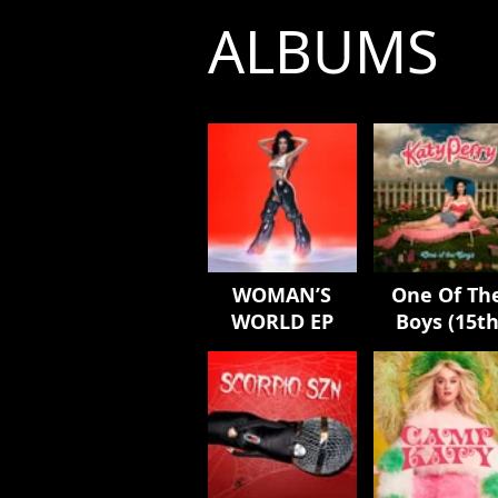
ALBUMS
WOMAN’S
One Of Th
WORLD EP
Boys (15t
Anniversar
Edition)