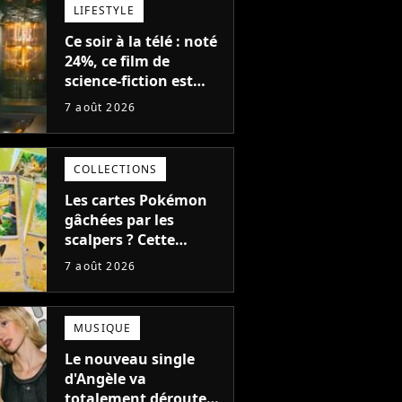
LIFESTYLE
Ce soir à la télé : noté
24%, ce film de
science-fiction est
complètement raté,
7 août 2026
mais il aurait pu être
encore pire à cause de
son acteur
COLLECTIONS
Les cartes Pokémon
gâchées par les
scalpers ? Cette
technique géniale
7 août 2026
d'un magasin pour
ruiner les revendeurs
MUSIQUE
Le nouveau single
d'Angèle va
totalement dérouter