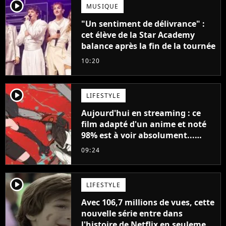
player2
MUSIQUE
"Un sentiment de délivrance" :
cet élève de la Star Academy
balance après la fin de la tournée
10:20
player2
LIFESTYLE
Aujourd'hui en streaming : ce
film adapté d'un anime et noté
98% est à voir absolument...
sinon vous ne comprendrez plus
09:24
la série
player2
LIFESTYLE
Avec 106,7 millions de vues, cette
nouvelle série entre dans
l'histoire de Netflix en seulement