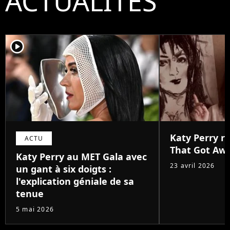
ACTUALITÉS
player2
Katy Perry r
ACTU
That Got Aw
Katy Perry au MET Gala avec
23 avril 2026
un gant à six doigts :
l'explication géniale de sa
tenue
5 mai 2026