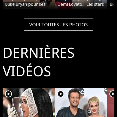
Luke Bryan pour ses
Demi Lovato... Les stars
Bloo
poils aux jambes dans
ont chanté pour
sa 
American Idol : la star
l'investiture de Joe
Vale
le recadre
Biden
bag
VOIR TOUTES LES PHOTOS
DERNIÈRES
VIDÉOS
player2
player2
player2