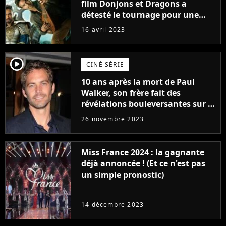
film Donjons et Dragons a
détesté le tournage pour une
raison très spéciale
16 avril 2023
player2
CINÉ SÉRIE
10 ans après la mort de Paul
Walker, son frère fait des
révélations bouleversantes sur la
réaction des acteurs de Fast and
26 novembre 2023
Furious
Miss France 2024 : la gagnante
déjà annoncée ! (Et ce n'est pas
un simple pronostic)
14 décembre 2023