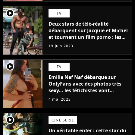
player2
TV
Deux stars de télé-réalité
débarquent sur Jacquie et Michel
et tournent un film porno : les
premières images du tournage
19 juin 2023
(exclu)
player2
TV
Emilie Nef Naf débarque sur
OnlyFans avec des photos très
sexy... les fétichistes vont
prendre leur pied !
4 mai 2023
player2
CINÉ SÉRIE
Un véritable enfer : cette star du