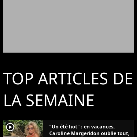
TOP ARTICLES DE
LA SEMAINE
player2
"Un été hot" : en vacances,
Caroline Margeridon oublie tout,