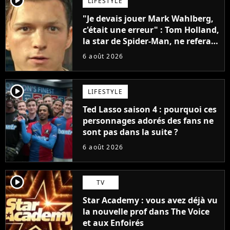
player2
LIFESTYLE
"Je devais jouer Mark Wahlberg,
c'était une erreur" : Tom Holland,
la star de Spider-Man, ne referait
pas ce blockbuster
6 août 2026
player2
LIFESTYLE
Ted Lasso saison 4 : pourquoi ces
personnages adorés des fans ne
sont pas dans la suite ?
6 août 2026
player2
TV
Star Academy : vous avez déjà vu
la nouvelle prof dans The Voice
et aux Enfoirés