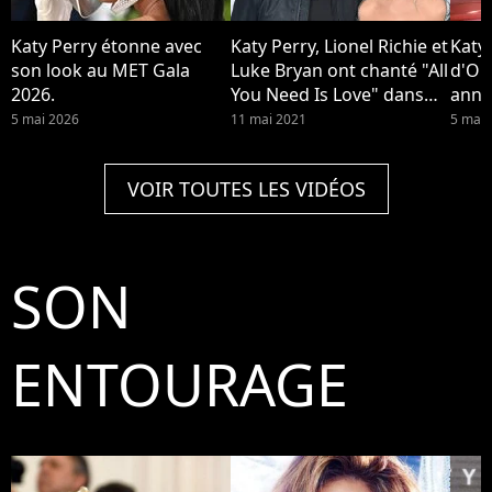
Katy Perry étonne avec
Katy Perry, Lionel Richie et
Katy
son look au MET Gala
Luke Bryan ont chanté "All
d'Or
2026.
You Need Is Love" dans
anno
American Idol. Luke Bryan
dans
5 mai 2026
11 mai 2021
5 mar
a critiqué les poils de
Worn
jambes de Katy Perry, elle
VOIR TOUTES LES VIDÉOS
lui a répondu
SON
ENTOURAGE