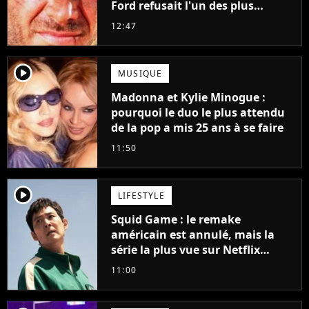
Ford refusait l'un des plus
grands succès de tous les temps
12:47
player2
MUSIQUE
Madonna et Kylie Minogue :
pourquoi le duo le plus attendu
de la pop a mis 25 ans à se faire
11:50
player2
LIFESTYLE
Squid Game : le remake
américain est annulé, mais la
série la plus vue sur Netflix
pourrait avoir une version
11:00
française