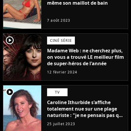
même son maillot de bain
7 août 2023
player2
CINÉ SÉRIE
Madame Web : ne cherchez plus,
on vous a trouvé LE meilleur film
de super-héros de l'année
12 février 2024
player2
TV
Caroline Ithurbide s'affiche
totalement nue sur une plage
naturiste : "je ne pensais pas que
j'arriverais à le faire..."
25 juillet 2023