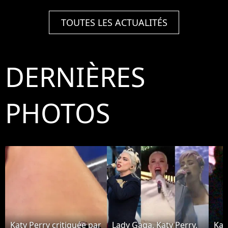
TOUTES LES ACTUALITÉS
DERNIÈRES
PHOTOS
Katy Perry critiquée par
Lady Gaga, Katy Perry,
Kat