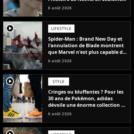
48 jours
6 août 2026
player2
LIFESTYLE
Spider-Man : Brand New Day et
l'annulation de Blade montrent
que Marvel n'est plus capable de
faire quoi que ce soit de simple
6 août 2026
player2
STYLE
Cringes ou bluffantes ? Pour les
30 ans de Pokémon, adidas
dévoile une énorme collection de
sneakers et je ne sais pas quoi en
6 août 2026
penser