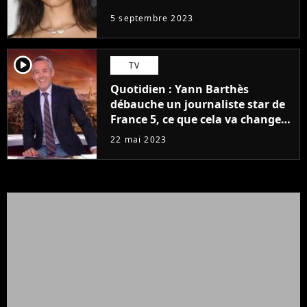
5 septembre 2023
player2
TV
Quotidien : Yann Barthès
débauche un journaliste star de
France 5, ce que cela va changer
à la rentrée
22 mai 2023