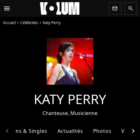
menu
newsletter
search
Accueil
Célébrités
Katy Perry
KATY PERRY
Chanteuse, Musicienne
chevron_left
chevron_right
Albums & Singles
Actualités
Photos
Vidéos