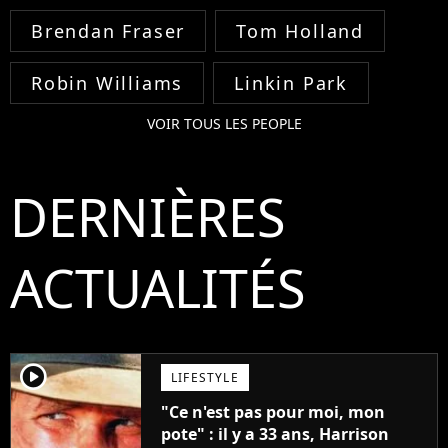
Brendan Fraser
Tom Holland
Robin Williams
Linkin Park
VOIR TOUS LES PEOPLE
DERNIÈRES
ACTUALITÉS
player2
LIFESTYLE
"Ce n'est pas pour moi, mon
pote" : il y a 33 ans, Harrison