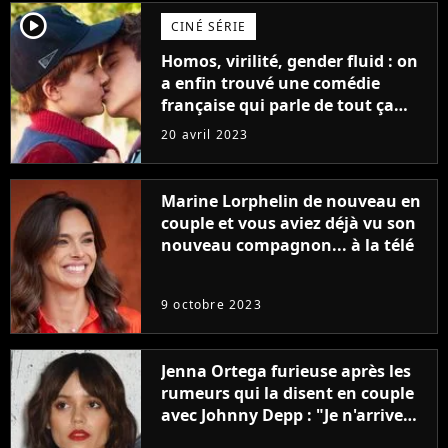
player2
CINÉ SÉRIE
Homos, virilité, gender fluid : on
a enfin trouvé une comédie
française qui parle de tout ça
sans être super ringarde
20 avril 2023
Marine Lorphelin de nouveau en
couple et vous aviez déjà vu son
nouveau compagnon... à la télé
9 octobre 2023
Jenna Ortega furieuse après les
rumeurs qui la disent en couple
avec Johnny Depp : "Je n'arrive
même pas..."