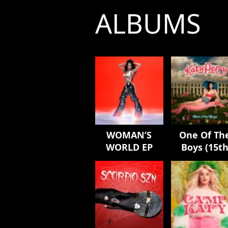
ALBUMS
WOMAN’S
One Of Th
WORLD EP
Boys (15t
Anniversar
Edition)