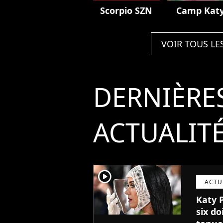
Scorpio SZN
Camp Kat
VOIR TOUS LE
DERNIÈRE
ACTUALIT
player2
ACTU
Katy 
six do