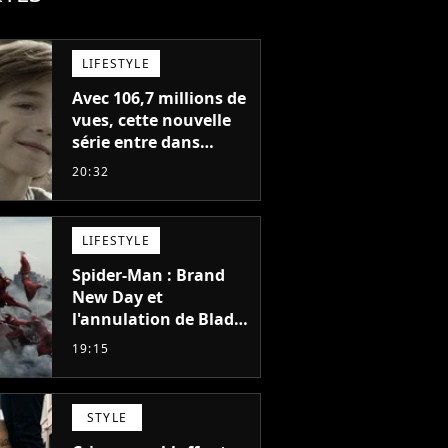
LIFESTYLE
Avec 106,7 millions de
vues, cette nouvelle
série entre dans
l'histoire de Netflix en
20:32
seulement 48 jours
LIFESTYLE
Spider-Man : Brand
New Day et
l'annulation de Blade
montrent que Marvel
19:15
n'est plus capable de
faire quoi que ce soit
de simple
STYLE