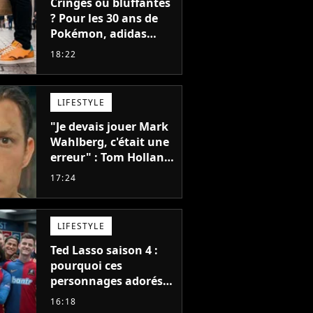
Cringes ou bluffantes
? Pour les 30 ans de
Pokémon, adidas
dévoile une énorme
18:22
collection de sneakers
et je ne sais pas quoi
en penser
LIFESTYLE
"Je devais jouer Mark
Wahlberg, c'était une
erreur" : Tom Holland,
la star de Spider-Man,
17:24
ne referait pas ce
blockbuster
LIFESTYLE
Ted Lasso saison 4 :
pourquoi ces
personnages adorés
des fans ne sont pas
16:18
dans la suite ?