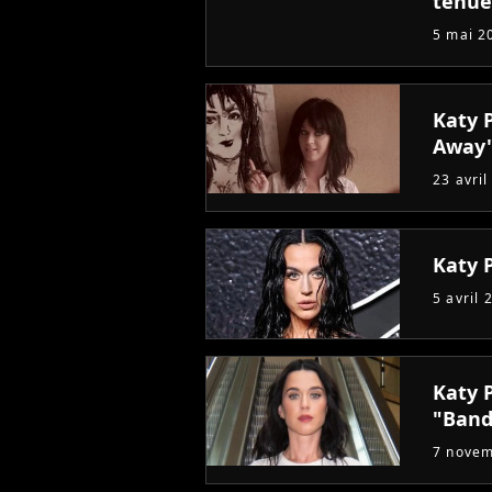
tenue
5 mai 2
Katy 
Away
23 avril
Katy P
5 avril 
Katy P
"Band
7 nove