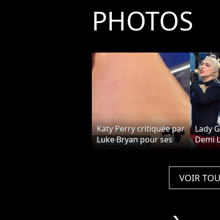
PHOTOS
Katy Perry critiquée par
Lady G
Luke Bryan pour ses
Demi L
poils aux jambes dans
ont ch
American Idol : la star
l'inves
le recadre
Biden
VOIR TOU