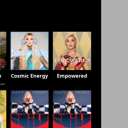
e
Cosmic Energy
Empowered
h
y