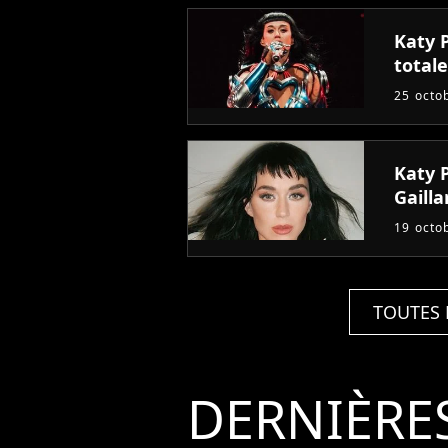
Katy 
totale
25 octo
Katy P
Gailla
19 octo
TOUTES 
DERNIÈRE