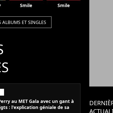
y
Smile
Smile
S ALBUMS ET SINGLES
S
ÉS
Perry au MET Gala avec un gant à
DERNIÈ
igts : l'explication géniale de sa
ACTUAL