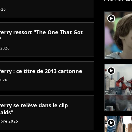
026
player2
Perry ressort "The One That Got
"
 2026
player2
erry : ce titre de 2013 cartonne
2026
erry se relève dans le clip
aids"
player2
mbre 2025