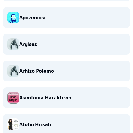
Apozimiosi
Argises
Arhizo Polemo
Asimfonia Haraktiron
Atofio Hrisafi