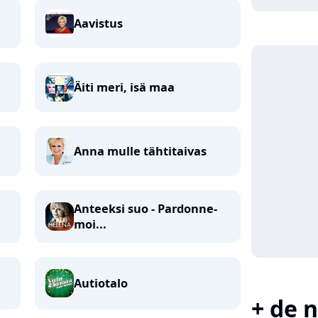
Aavistus
Äiti meri, isä maa
Anna mulle tähtitaivas
Anteeksi suo - Pardonne-
moi...
Autiotalo
+ de n