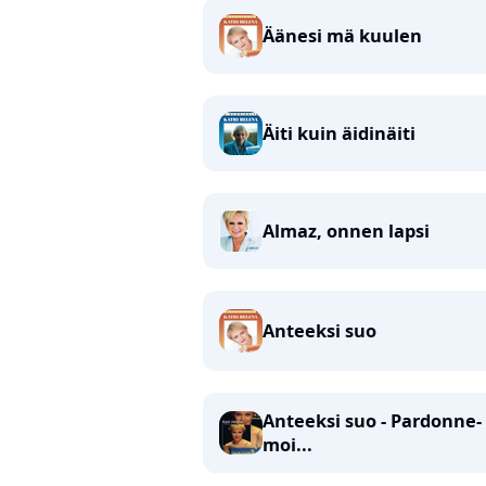
Äänesi mä kuulen
Äiti kuin äidinäiti
Almaz, onnen lapsi
Anteeksi suo
Anteeksi suo - Pardonne-
moi...