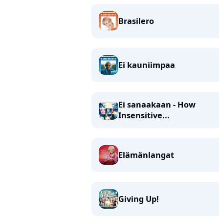
Brasilero
Ei kauniimpaa
Ei sanaakaan - How
Insensitive...
Elämänlangat
Giving Up!