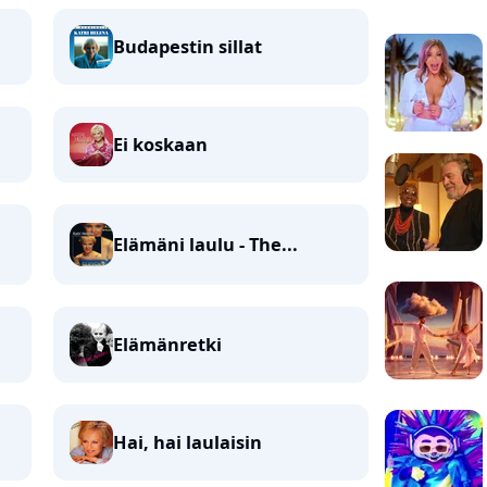
Budapestin sillat
Ei koskaan
Elämäni laulu - The...
Elämänretki
Hai, hai laulaisin