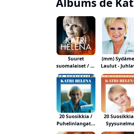
Albums de Kat
Suuret
(mm) Sydäme
suomalaiset / 80
Laulut - Juhlav
klass...
20 Suosikkia /
20 Suosikkia
Puhelinlangat...
Syysunelm