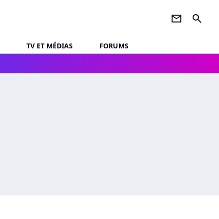
newsletter
search
TV ET MÉDIAS
FORUMS