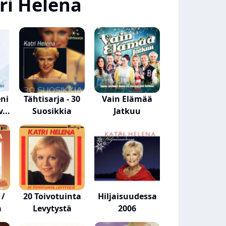
ri Helena
ni
Tähtisarja - 30
Vain Elämää
...
Suosikkia
Jatkuu
 /
20 Toivotuinta
Hiljaisuudessa
a
Levytystä
2006