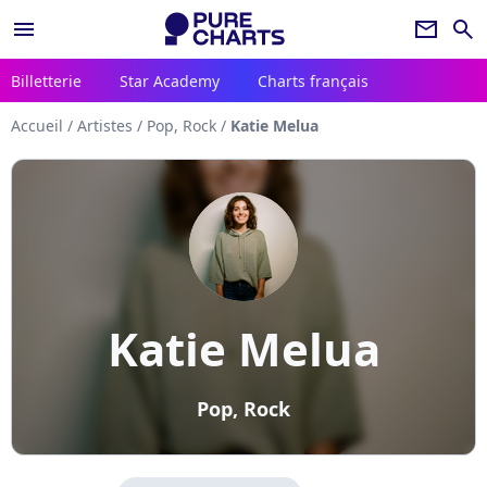
menu
newsletter
search
Billetterie
Star Academy
Charts français
Accueil
/
Artistes
/
Pop, Rock
/
Katie Melua
Katie Melua
Pop, Rock