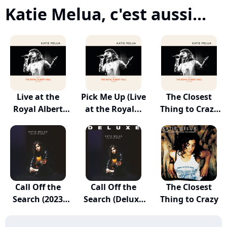
Katie Melua, c'est aussi...
Live at the
Pick Me Up (Live
The Closest
Royal Albert
at the Royal...
Thing to Crazy
Hall
(L...
Call Off the
Call Off the
The Closest
Search (2023
Search (Deluxe
Thing to Crazy
Rem...
E...