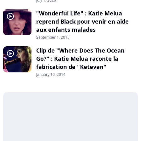
July 1, 2020
"Wonderful Life" : Katie Melua
player2
reprend Black pour venir en aide
aux enfants malades
September 1, 2015
Clip de "Where Does The Ocean
player2
Go?" : Katie Melua raconte la
fabrication de "Ketevan"
January 10, 2014