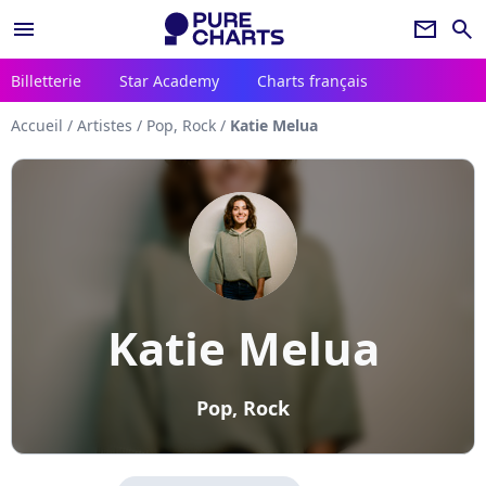
menu
newsletter
search
Billetterie
Star Academy
Charts français
Accueil
/
Artistes
/
Pop, Rock
/
Katie Melua
Katie Melua
Pop, Rock