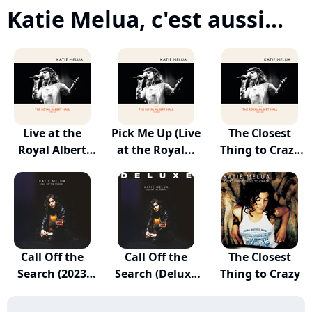
Katie Melua, c'est aussi...
Live at the
Pick Me Up (Live
The Closest
Royal Albert
at the Royal...
Thing to Crazy
Hall
(L...
Call Off the
Call Off the
The Closest
Search (2023
Search (Deluxe
Thing to Crazy
Rem...
E...