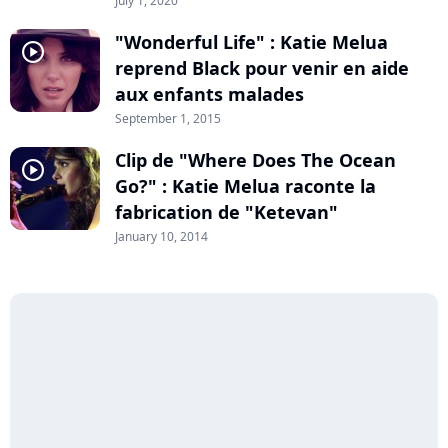
July 1, 2020
"Wonderful Life" : Katie Melua
player2
reprend Black pour venir en aide
aux enfants malades
September 1, 2015
Clip de "Where Does The Ocean
player2
Go?" : Katie Melua raconte la
fabrication de "Ketevan"
January 10, 2014