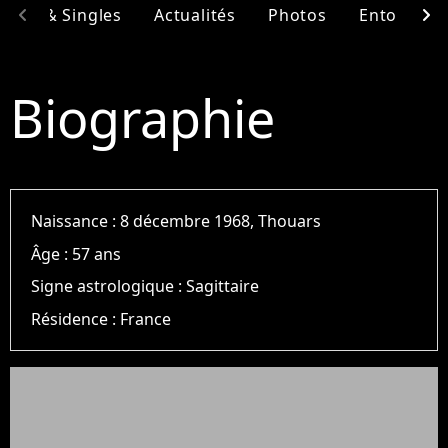
chevron_left
chevron_right
bums & Singles
Actualités
Photos
Entourage
Biographie
Naissance :
8 décembre 1968, Thouars
Âge :
57 ans
Signe astrologique :
Sagittaire
Résidence :
France