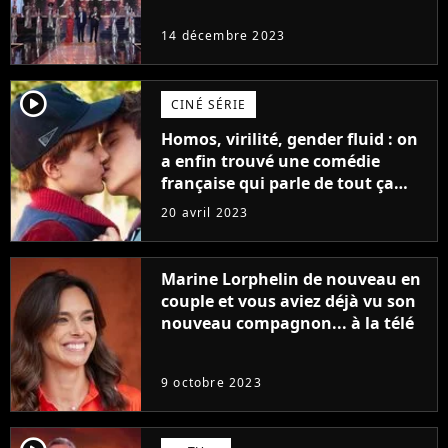
14 décembre 2023
player2
CINÉ SÉRIE
Homos, virilité, gender fluid : on
a enfin trouvé une comédie
française qui parle de tout ça
sans être super ringarde
20 avril 2023
Marine Lorphelin de nouveau en
couple et vous aviez déjà vu son
nouveau compagnon... à la télé
9 octobre 2023