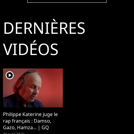
Un spectacle diffusé en
le 14 février 2020. ©
Aoû
live sur France 2. ©
Cyril
Coa
Tiziano Da Silva /
Moreau/Bestimage
DERNIÈRES
Veeren Ramsamy /
Bestimage
VIDÉOS
player2
Philippe Katerine juge le
rap français : Damso,
Gazo, Hamza... | GQ