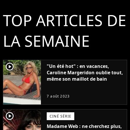
TOP ARTICLES DE
LA SEMAINE
player2
"Un été hot" : en vacances,
Caroline Margeridon oublie tout,
même son maillot de bain
7 août 2023
player2
CINÉ SÉRIE
Madame Web : ne cherchez plus,