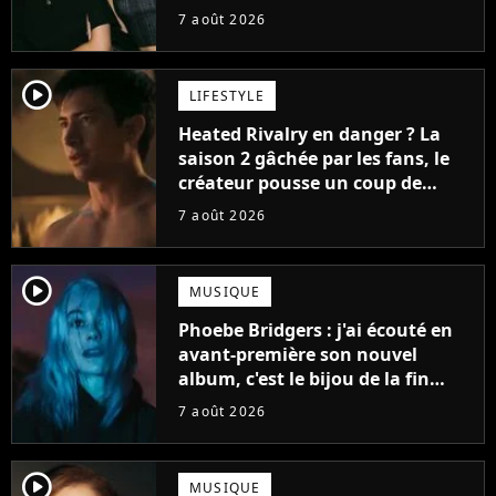
7 août 2026
player2
LIFESTYLE
Heated Rivalry en danger ? La
saison 2 gâchée par les fans, le
créateur pousse un coup de
gueule
7 août 2026
player2
MUSIQUE
Phoebe Bridgers : j'ai écouté en
avant-première son nouvel
album, c'est le bijou de la fin
d'été
7 août 2026
player2
MUSIQUE