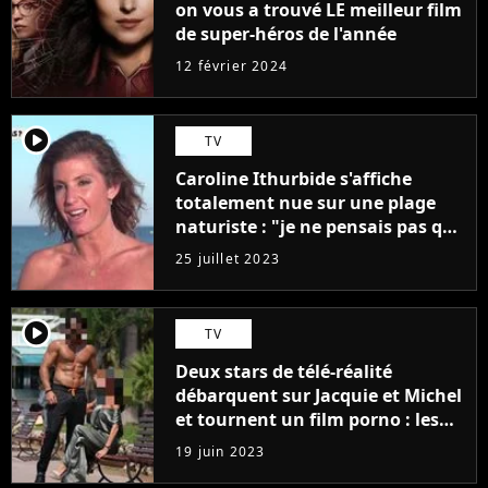
on vous a trouvé LE meilleur film
de super-héros de l'année
12 février 2024
player2
TV
Caroline Ithurbide s'affiche
totalement nue sur une plage
naturiste : "je ne pensais pas que
j'arriverais à le faire..."
25 juillet 2023
player2
TV
Deux stars de télé-réalité
débarquent sur Jacquie et Michel
et tournent un film porno : les
premières images du tournage
19 juin 2023
(exclu)