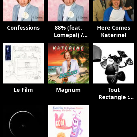
Confessions
88% (feat.
Here Comes
Lomepal) /
Katerine!
Blond (avec
Gérard
Depardieu) /
Bonhommes
Le Film
Magnum
Tout
Rectangle :
Akchoté's
Guitarisms