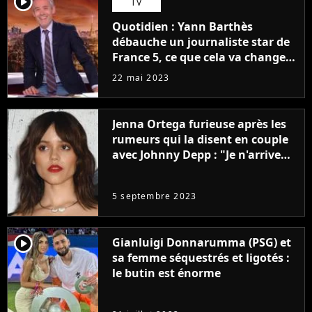
player2
TV
Quotidien : Yann Barthès
débauche un journaliste star de
France 5, ce que cela va changer
à la rentrée
22 mai 2023
Jenna Ortega furieuse après les
rumeurs qui la disent en couple
avec Johnny Depp : "Je n'arrive
même pas..."
5 septembre 2023
player2
Gianluigi Donnarumma (PSG) et
sa femme séquestrés et ligotés :
le butin est énorme