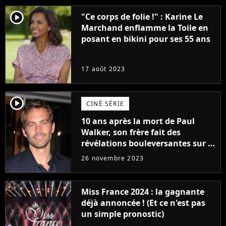
player2
"Ce corps de folie !" : Karine Le
Marchand enflamme la Toile en
posant en bikini pour ses 55 ans
17 août 2023
player2
CINÉ SÉRIE
10 ans après la mort de Paul
Walker, son frère fait des
révélations bouleversantes sur la
réaction des acteurs de Fast and
26 novembre 2023
Furious
Miss France 2024 : la gagnante
déjà annoncée ! (Et ce n'est pas
un simple pronostic)