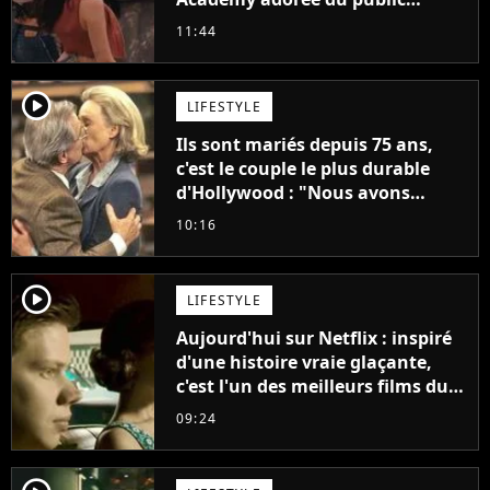
annonce son premier album,
11:44
"C'est tellement puissant"
player2
LIFESTYLE
Ils sont mariés depuis 75 ans,
c'est le couple le plus durable
d'Hollywood : "Nous avons
avancé jour après jour, et les
10:16
jours se sont transformés en
décennies"
player2
LIFESTYLE
Aujourd'hui sur Netflix : inspiré
d'une histoire vraie glaçante,
c'est l'un des meilleurs films du
21ème siècle
09:24