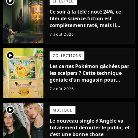
player2
LIFESTYLE
Ce soir à la télé : noté 24%, ce
film de science-fiction est
complètement raté, mais il
aurait pu être encore pire à
7 août 2026
cause de son acteur
player2
COLLECTIONS
Les cartes Pokémon gâchées par
les scalpers ? Cette technique
géniale d'un magasin pour
ruiner les revendeurs
7 août 2026
player2
MUSIQUE
Le nouveau single d'Angèle va
totalement dérouter le public, et
c'est une bonne chose