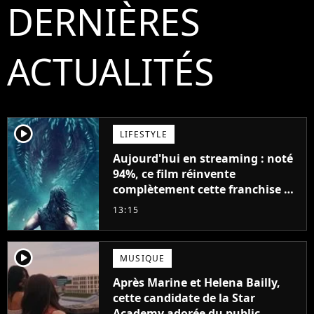
DERNIÈRES
ACTUALITÉS
player2
LIFESTYLE
Aujourd'hui en streaming : noté
94%, ce film réinvente
complètement cette franchise de
science-fiction vieille de 40 ans
13:15
player2
MUSIQUE
Après Marine et Helena Bailly,
cette candidate de la Star
Academy adorée du public