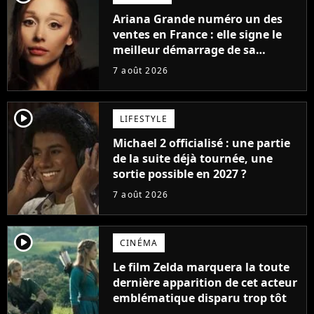
Ariana Grande numéro un des
ventes en France : elle signe le
meilleur démarrage de sa
carrière avec son album Petal
7 août 2026
player2
LIFESTYLE
Michael 2 officialisé : une partie
de la suite déjà tournée, une
sortie possible en 2027 ?
7 août 2026
player2
CINÉMA
Le film Zelda marquera la toute
dernière apparition de cet acteur
emblématique disparu trop tôt