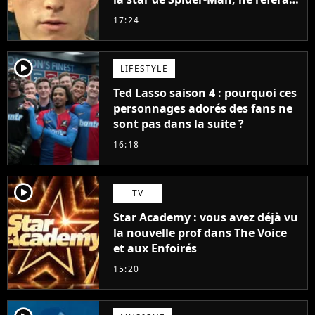
pas ce blockbuster
17:24
player2
LIFESTYLE
Ted Lasso saison 4 : pourquoi ces
personnages adorés des fans ne
sont pas dans la suite ?
16:18
player2
TV
Star Academy : vous avez déjà vu
la nouvelle prof dans The Voice
et aux Enfoirés
15:20