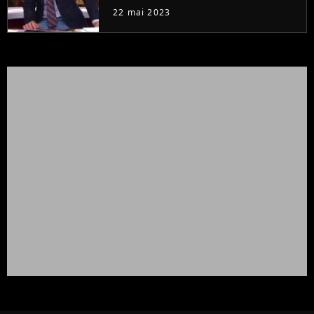
à la rentrée
22 mai 2023