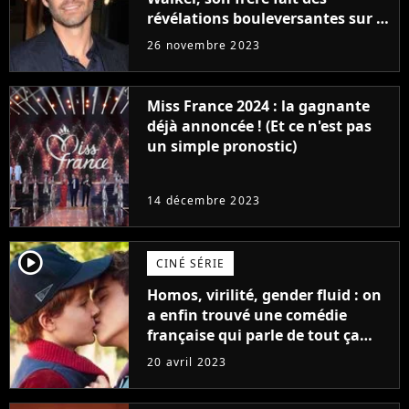
révélations bouleversantes sur la
réaction des acteurs de Fast and
26 novembre 2023
Furious
Miss France 2024 : la gagnante
déjà annoncée ! (Et ce n'est pas
un simple pronostic)
14 décembre 2023
player2
CINÉ SÉRIE
Homos, virilité, gender fluid : on
a enfin trouvé une comédie
française qui parle de tout ça
sans être super ringarde
20 avril 2023