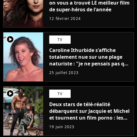
on vous a trouvé LE meilleur film
de super-héros de l'année
12 février 2024
player2
TV
Caroline Ithurbide s'affiche
totalement nue sur une plage
naturiste : "je ne pensais pas que
j'arriverais à le faire..."
25 juillet 2023
player2
TV
Deux stars de télé-réalité
débarquent sur Jacquie et Michel
et tournent un film porno : les
premières images du tournage
19 juin 2023
(exclu)