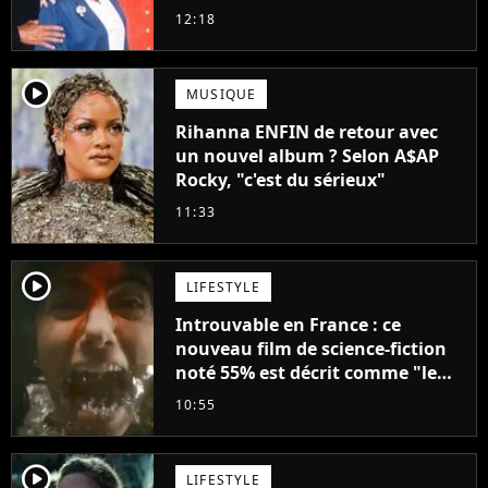
droit à sa propre série
12:18
player2
MUSIQUE
Rihanna ENFIN de retour avec
un nouvel album ? Selon A$AP
Rocky, "c'est du sérieux"
11:33
player2
LIFESTYLE
Introuvable en France : ce
nouveau film de science-fiction
noté 55% est décrit comme "le
plus stupide de l'année"
10:55
player2
LIFESTYLE