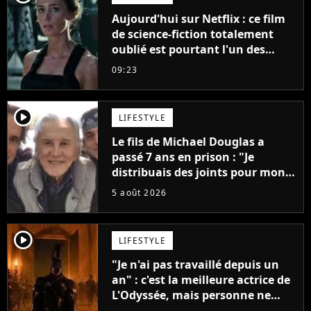
Aujourd'hui sur Netflix : ce film
de science-fiction totalement
oublié est pourtant l'un des
meilleurs des années 2010
09:23
player2
LIFESTYLE
Le fils de Michael Douglas a
passé 7 ans en prison : "Je
distribuais des joints pour mon
père"
5 août 2026
player2
LIFESTYLE
"Je n'ai pas travaillé depuis un
an" : c'est la meilleure actrice de
L'Odyssée, mais personne ne
veut lui donner de rôle au