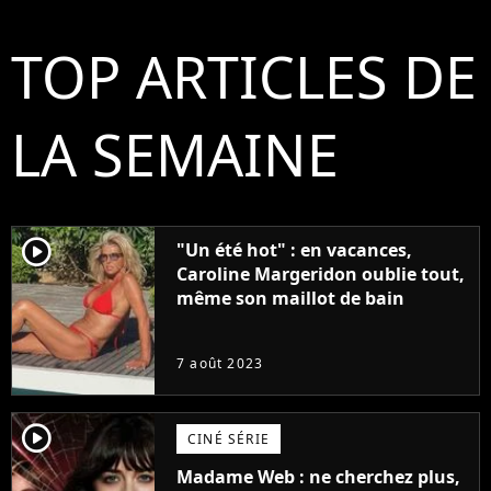
TOP ARTICLES DE
LA SEMAINE
player2
"Un été hot" : en vacances,
Caroline Margeridon oublie tout,
même son maillot de bain
7 août 2023
player2
CINÉ SÉRIE
Madame Web : ne cherchez plus,