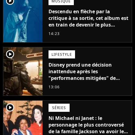
player2
MUSIQUE
Descendu en flèche par la
critique à sa sortie, cet album est
en train de devenir le plus
populaire de son auteur
14:23
player2
LIFESTYLE
Disney prend une décision
inattendue après les
"performances mitigées" de
Vaiana et The Mandalorian &
13:06
Grogu au box-office
player2
SÉRIES
Ni Michael ni Janet : le
personnage le plus controversé
de la famille Jackson va avoir le