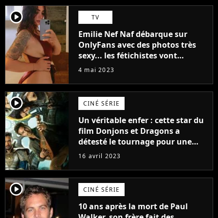
player2
TV
Emilie Nef Naf débarque sur
OnlyFans avec des photos très
sexy... les fétichistes vont
prendre leur pied !
4 mai 2023
player2
CINÉ SÉRIE
Un véritable enfer : cette star du
film Donjons et Dragons a
détesté le tournage pour une
raison très spéciale
16 avril 2023
player2
CINÉ SÉRIE
10 ans après la mort de Paul
Walker, son frère fait des