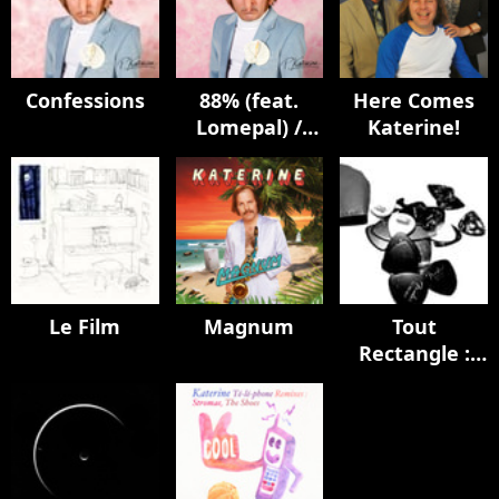
Confessions
88% (feat.
Here Comes
Lomepal) /
Katerine!
Blond (avec
Gérard
Depardieu) /
Bonhommes
Le Film
Magnum
Tout
Rectangle :
Akchoté's
Guitarisms