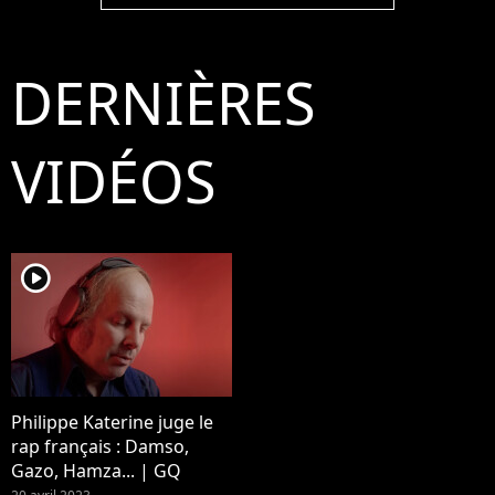
Un spectacle diffusé en
le 14 février 2020. ©
Aoû
live sur France 2. ©
Cyril
Coa
Tiziano Da Silva /
Moreau/Bestimage
DERNIÈRES
Veeren Ramsamy /
Bestimage
VIDÉOS
player2
Philippe Katerine juge le
rap français : Damso,
Gazo, Hamza... | GQ