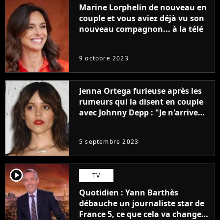
Marine Lorphelin de nouveau en
couple et vous aviez déjà vu son
nouveau compagnon... à la télé
9 octobre 2023
Jenna Ortega furieuse après les
rumeurs qui la disent en couple
avec Johnny Depp : "Je n'arrive
même pas..."
5 septembre 2023
player2
TV
Quotidien : Yann Barthès
débauche un journaliste star de
France 5, ce que cela va changer