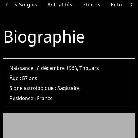
chevron_left
chevron_right
bums & Singles
Actualités
Photos
Entourage
Biographie
Naissance :
8 décembre 1968, Thouars
Âge :
57 ans
Signe astrologique :
Sagittaire
Résidence :
France