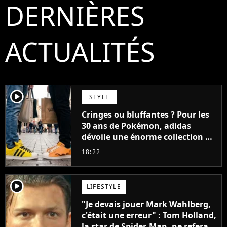
DERNIÈRES
ACTUALITÉS
player2
STYLE
Cringes ou bluffantes ? Pour les
30 ans de Pokémon, adidas
dévoile une énorme collection de
sneakers et je ne sais pas quoi en
18:22
penser
player2
LIFESTYLE
"Je devais jouer Mark Wahlberg,
c'était une erreur" : Tom Holland,
la star de Spider-Man, ne referait