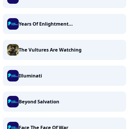
Years Of Enlightment...
The Vultures Are Watching
Illuminati
Beyond Salvation
Face The Face Of War