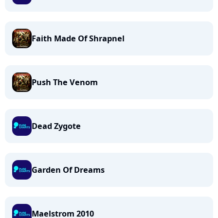
Faith Made Of Shrapnel
Push The Venom
Dead Zygote
Garden Of Dreams
Maelstrom 2010