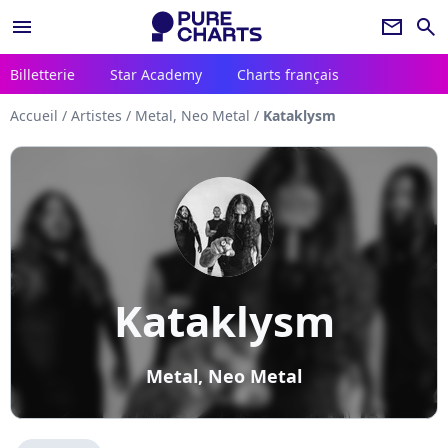
menu
newsletter
search
Billetterie
Star Academy
Charts français
Accueil
/
Artistes
/
Metal, Neo Metal
/
Kataklysm
Kataklysm
Metal, Neo Metal