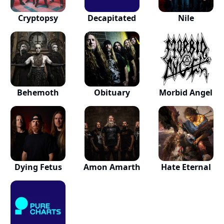
Cryptopsy
Decapitated
Nile
Behemoth
Obituary
Morbid Angel
Dying Fetus
Amon Amarth
Hate Eternal