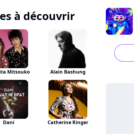
tes à découvrir
ita Mitsouko
Alain Bashung
Dani
Catherine Ringer