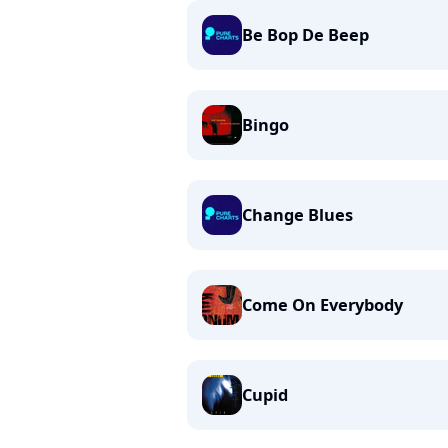
Be Bop De Beep
Bingo
Change Blues
Come On Everybody
Cupid