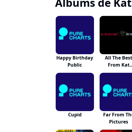
Albums de Ka
Happy Birthday
All The Bes
Public
From Kat
Onoma
Cupid
Far From Th
Pictures