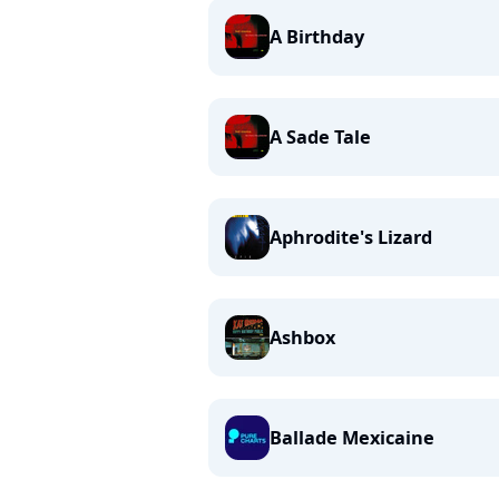
A Birthday
A Sade Tale
Aphrodite's Lizard
Ashbox
Ballade Mexicaine