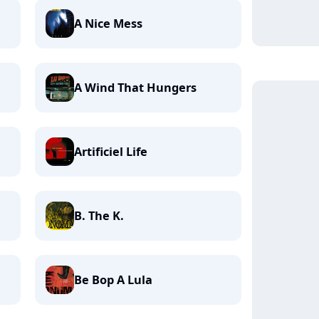
A Nice Mess
A Wind That Hungers
Artificiel Life
B. The K.
Be Bop A Lula