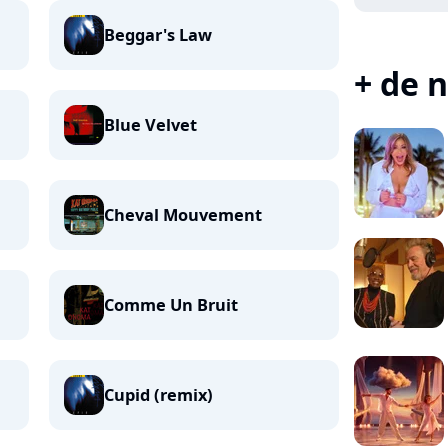
Beggar's Law
+ de n
Blue Velvet
Cheval Mouvement
Comme Un Bruit
Cupid (remix)