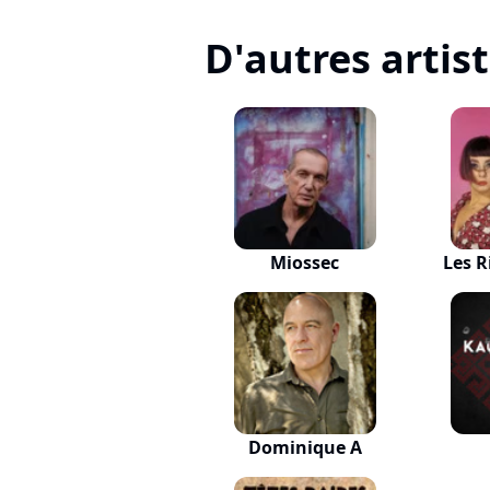
D'autres artis
Miossec
Les R
Dominique A