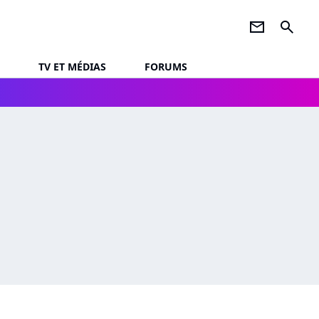
newsletter
search
TV ET MÉDIAS
FORUMS