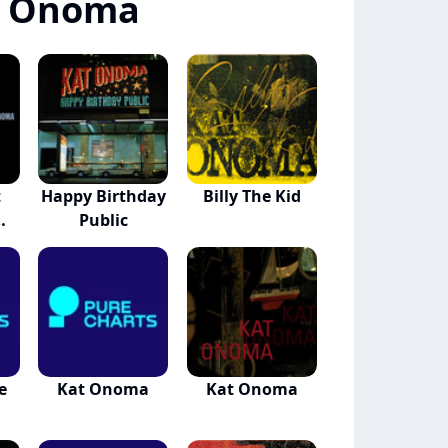
t Onoma
t
Happy Birthday
Billy The Kid
Public
e
Kat Onoma
Kat Onoma