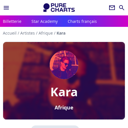
menu
newsletter
search
Billetterie
Star Academy
Charts français
Accueil
/
Artistes
/
Afrique
/
Kara
Kara
Afrique