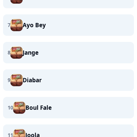
Ayo Bey
7
Jange
8
Diabar
9
Boul Fale
10
Joola
11