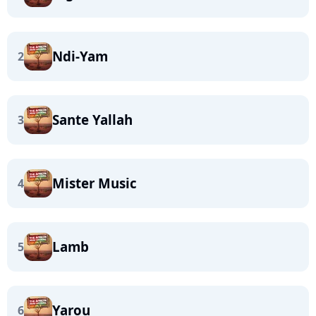
Ndi-Yam
2
Sante Yallah
3
Mister Music
4
Lamb
5
Yarou
6