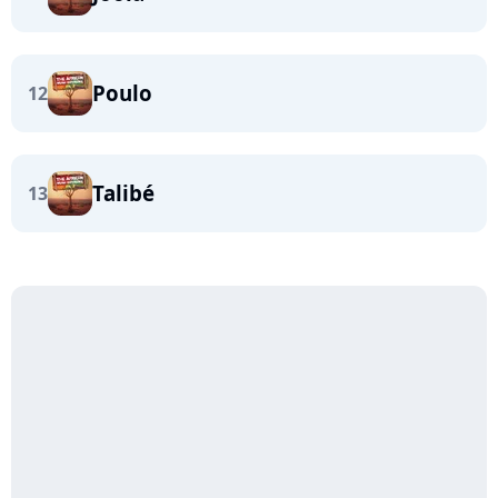
Poulo
12
Talibé
13