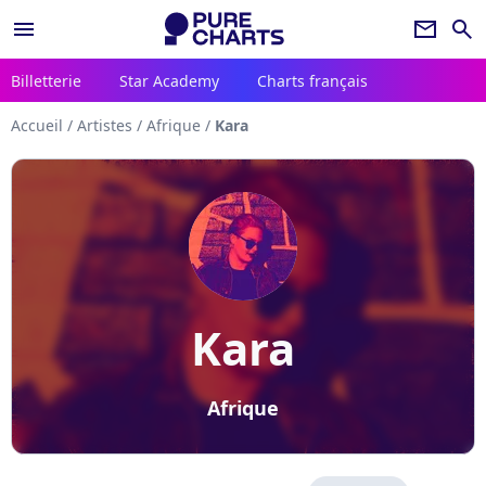
menu
newsletter
search
Billetterie
Star Academy
Charts français
Accueil
/
Artistes
/
Afrique
/
Kara
Kara
Afrique