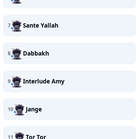
Sante Yallah
7
Dabbakh
8
Interlude Amy
9
Jange
10
Tor Tor
11