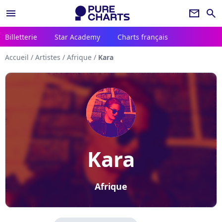
menu
newsletter
search
Billetterie
Star Academy
Charts français
Accueil
/
Artistes
/
Afrique
/
Kara
Kara
Afrique