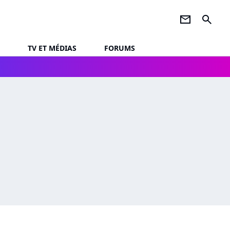
newsletter
search
TV ET MÉDIAS
FORUMS