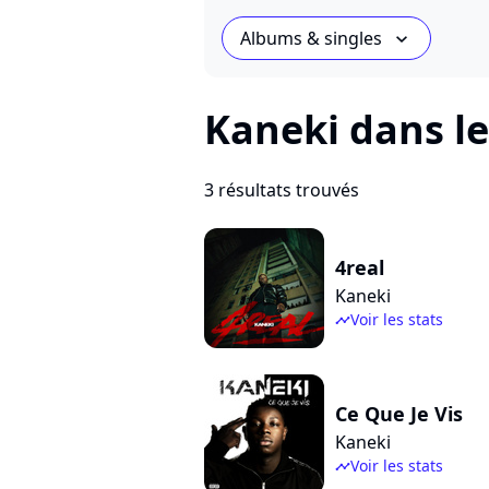
Albums & singles
chevron_bot
Kaneki dans le
3 résultats trouvés
4real
Kaneki
Voir les stats
timeline
Ce Que Je Vis
Kaneki
Voir les stats
timeline